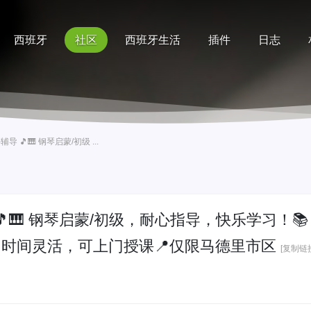
西班牙
社区
西班牙生活
插件
日志
记录
排行榜
帮助
 🎵🎹 钢琴启蒙/初级 ...
🎵🎹 钢琴启蒙/初级，耐心指导，快乐学习！📚
 时间灵活，可上门授课📍仅限马德里市区
[复制链