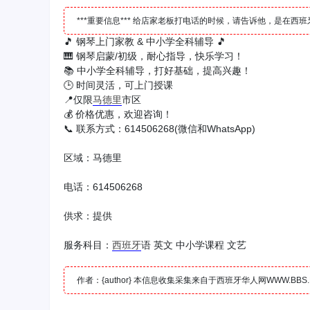
***重要信息*** 给店家老板打电话的时候，请告诉他，是在
🎵 钢琴上门家教 & 中小学全科辅导 🎵
🎹 钢琴启蒙/初级，耐心指导，快乐学习！
📚 中小学全科辅导，打好基础，提高兴趣！
🕒 时间灵活，可上门授课
📍仅限
马德里
市区
💰 价格优惠，欢迎咨询！
📞 联系方式：614506268(微信和WhatsApp)
区域：马德里
电话：614506268
供求：提供
服务科目：
西班牙
语 英文 中小学课程 文艺
作者：{author} 本信息收集采集来自于西班牙华人网WWW.B