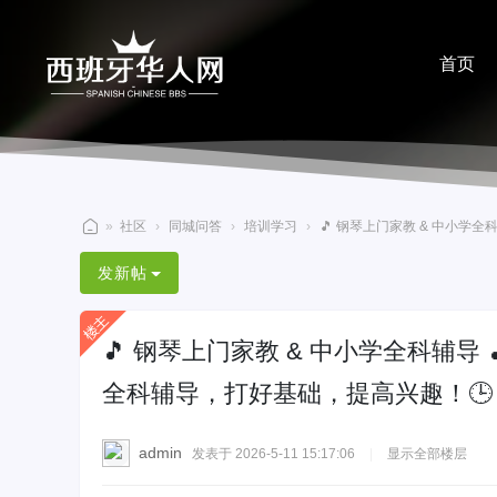
首页
分享
»
社区
›
同城问答
›
培训学习
›
🎵 钢琴上门家教 & 中小学全科辅导
西
发新帖
班
牙
🎵 钢琴上门家教 & 中小学全科辅导 
华
人
全科辅导，打好基础，提高兴趣！🕒
网
admin
发表于 2026-5-11 15:17:06
|
显示全部楼层