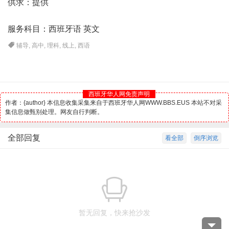
供求：提供
服务科目：
西班牙
语 英文
辅导
,
高中
,
理科
,
线上
,
西语
西班牙华人网免责声明
作者：{author} 本信息收集采集来自于西班牙华人网WWW.BBS.EUS 本站不对采
集信息做甄别处理。网友自行判断。
全部回复
看全部
倒序浏览
暂无回复，快来抢沙发