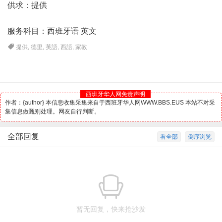
供求：提供
服务科目：
西班牙
语 英文
提供
,
德里
,
英語
,
西語
,
家教
西班牙华人网免责声明
作者：{author} 本信息收集采集来自于西班牙华人网WWW.BBS.EUS 本站不对采
集信息做甄别处理。网友自行判断。
全部回复
看全部
倒序浏览
暂无回复，快来抢沙发