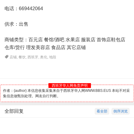
电话：669442064
供求：出售
商铺类型：百元店 餐馆/
酒吧
水果店 服装店 首饰店鞋包店
仓库/货行 理发美容店 食品店 其它店铺
店铺
,
餐饮
,
西班牙
,
奥伦
,
地段
西班牙华人网免责声明
作者：{author} 本信息收集采集来自于西班牙华人网WWW.BBS.EUS 本站不对采
集信息做甄别处理。网友自行判断。
全部回复
看全部
倒序浏览