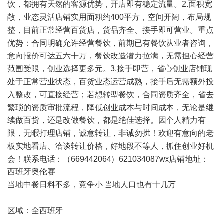
饮，都拥有天然的客源优势，开店即有稳定流量。2.面积宽
敞，业态灵活店铺实用面积约400平方，空间开阔，布局规
整，目前正常经营百货店，货品齐全、接手即可营业。重点
优势：合同明确允许经营餐饮，前期已有餐饮从业者咨询，
意向报价可达五六十万，餐饮改造潜力拉满，无需担心经营
范围受限，创业选择更多元。3.接手即营，省心创业店铺现
处于正常营业状态，百货业态运营成熟，接手后无需额外投
入整改，可直接经营；若想转型餐饮，合同资质齐全，省去
繁琐的资质审批流程，降低创业成本与时间成本，无论是继
续做百货，还是改做餐饮，都是绝佳选择。因个人精力有
限，无暇打理店铺，诚意转让，非诚勿扰！欢迎有意向的老
板实地看店、洽谈转让价格，好地段不等人，抓住创业好机
会！联系电话：（669442064）621034087wx店铺地址：
西班牙奥伦赛
当地中餐日料不多，竞争小 当地人口也有十几万
区域：全西班牙