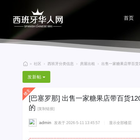
首页
分享
»
社区
›
西班牙分类信息
›
房屋出租
›
出售一家糖果店带百货12
西
发新帖
班
牙
[巴塞罗那]
出售一家糖果店带百货12
华
的
人
[复制链接]
网
admin
发表于 2026-5-11 13:45:57
|
显示全部楼层