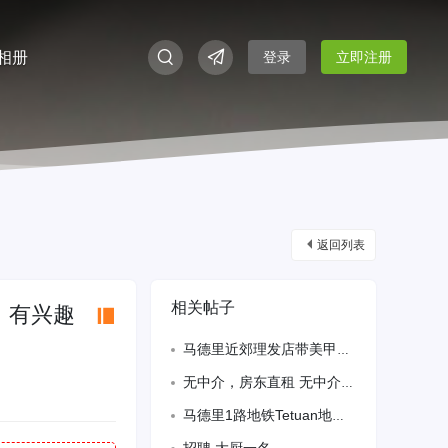
相册
登录
立即注册
返回列表
相关帖子
，有兴趣
马德里近郊理发店带美甲需美甲大工中工包午餐 微信TH15898825508
无中介，房东直租 无中介，房东直租，马德里市中心salmanca 富人区.2、6
马德里1路地铁Tetuan地区，百元店及糖果店招熟练半天工，上班时间18:00—