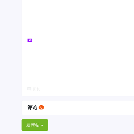
回复
评论
0
发新帖