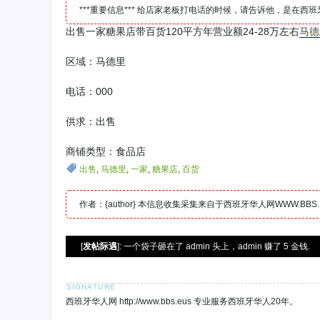
***重要信息*** 给店家老板打电话的时候，请告诉他，是在
出售一家糖果店带百货120平方年营业额24-28万左右
马德
区域：马德里
电话：000
供求：出售
商铺类型：食品店
出售
,
马德里
,
一家
,
糖果店
,
百货
作者：{author} 本信息收集采集来自于西班牙华人网WWW.B
[
发帖际遇
]: 一个袋子砸在了 admin 头上，admin 赚了 5 金钱.
西班牙华人网 http://www.bbs.eus 专业服务西班牙华人20年。