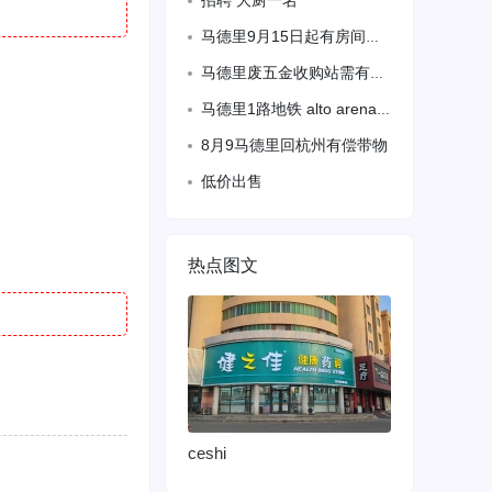
招聘 大厨一名
马德里9月15日起有房间出租，房东直租 位置:plaza eliptica地铁口
马德里废五金收购站需有居留男工人，包吃住，周末休息665282339
马德里1路地铁 alto arena 招聘周末帮厨需要熟练炒饭
8月9马德里回杭州有偿带物
低价出售
热点图文
ceshi