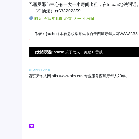
巴塞罗那市中心有一大一小房间出租，在tetuan地铁
一（不抽烟）☎️633202859
附近
,
巴塞罗那市
,
心有
,
大一
,
小房间
作者：{author} 本信息收集采集来自于西班牙华人网WWW.B
[
发帖际遇
]: admin 乐于助人，奖励 6 贡献.
西班牙华人网 http://www.bbs.eus 专业服务西班牙华人20年。