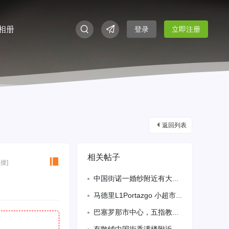
相册
登录
立即注册
返回列表
相关帖子
接]
中国街诺一婚纱附近有大房间（20平方）临时搭铺，全新装修，有院落，可以烧。
马德里L1Portazgo 小超市+百元店 招聘理货
巴塞罗那市中心，五指教堂附近，有阳光大窗户房间出租，只租一个