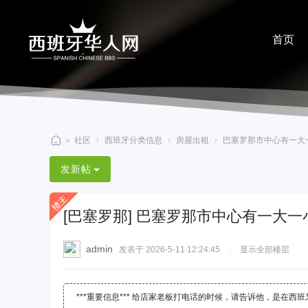
首页
分享
»
社区
›
西班牙分类信息
›
房屋出租
›
巴塞罗那市中心有一大一小
西
发新帖
班
牙
[巴塞罗那]
巴塞罗那市中心有一大一小
华
人
admin
发表于 2026-5-11 12:24:45
|
显示全部楼层
网
***重要信息*** 给店家老板打电话的时候，请告诉他，是在