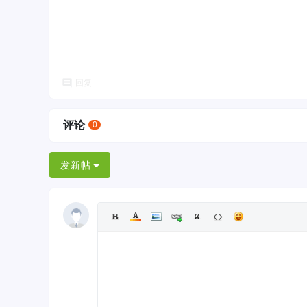
回复
评论
0
发新帖