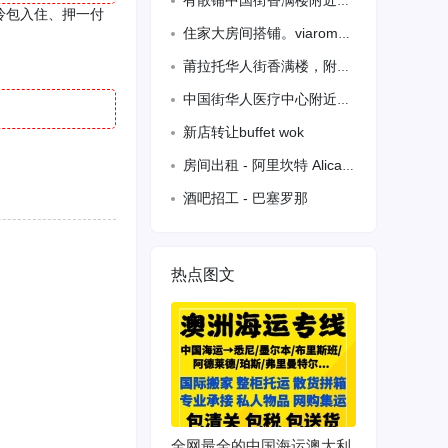
有散铺中国街香满楼附近、有空调、洗衣机、冰箱、干净整洁、购物出行方便、可烧饭 3
拎包入住、押一付
住家大房间搭铺。viaroma红袋子附近小學附近3392666679，
莆拉托华人街香满楼，附近临时家庭旅馆，，夫妻房间有空调，，中点房，，单人床，，卫
中国街华人医疗中心附近正式房间，阁楼带空调，可临时搭铺
新店转让buffet wok
房间出租 - 阿里坎特 Alicante 624225463
酒吧招工 - 巴塞罗那
热点图文
全网最全的中国海运澳大利