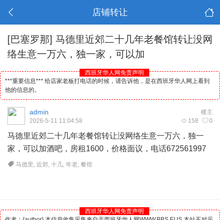
店铺转让
[巴塞罗那]
马德里近郊二十几年老餐馆转让没网
络生意一万六，独一家，可以加
西班牙华人网免责声明
***重要信息*** 给店家老板打电话的时候，请告诉他，是在西班牙华人网上看到
他的信息的。
admin
楼主
2026-5-11 11:04:58
158
0
马德里
近郊二十几年老餐馆转让没网络生意一万六，独一
家，可以加
酒吧
，房租1600，价格面议，电话672561997
马德里
,
近郊
,
十几
,
年老
,
餐馆
西班牙华人网免责声明
作者：{author} 本信息收集采集来自于西班牙华人网WWW.BBS.EUS 本站不对采