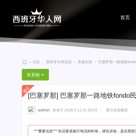
首页
分享
»
社区
›
西班牙分类信息
›
房屋出租
›
巴塞罗那一路地铁fond
西
发新帖
班
牙
[巴塞罗那]
巴塞罗那一路地铁fond
华
人
admin
发表于 2026-5-11 01:28:04
|
显示全部楼层
网
***重要信息*** 给店家老板打电话的时候，请告诉他，是在