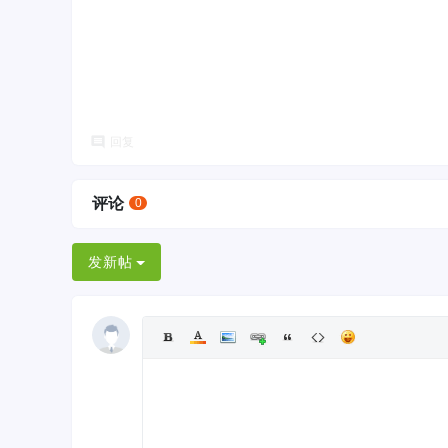
回复
评论
0
发新帖