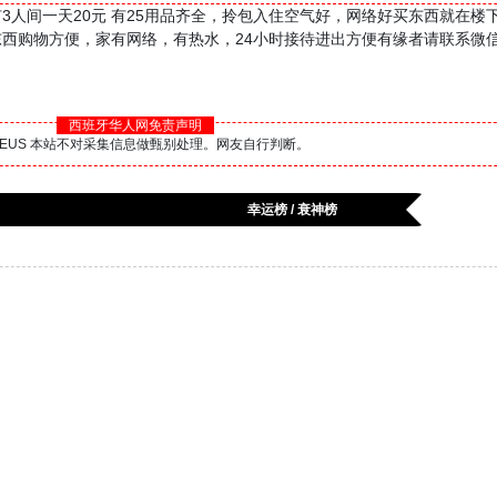
有3人间一天20元 有25用品齐全，拎包入住空气好，网络好买东西就在楼
西购物方便，家有网络，有热水，24小时接待进出方便有缘者请联系微信号
西班牙华人网免责声明
BS.EUS 本站不对采集信息做甄别处理。网友自行判断。
幸运榜 / 衰神榜