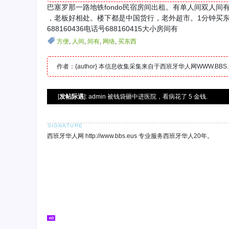
巴塞罗那一路地铁fondo民宿房间出租。有单人间双人间
，老板好相处。楼下都是中国货行，老外超市。1分钟买东
688160436电话号688160415大小房间有
方便
,
人间
,
间有
,
网络
,
买东西
作者：{author} 本信息收集采集来自于西班牙华人网WWW.B
[
发帖际遇
]: admin 被钱袋砸中进医院，看病花了 5 金钱.
西班牙华人网 http://www.bbs.eus 专业服务西班牙华人20年。