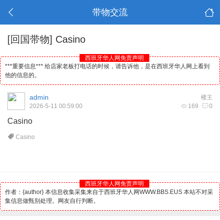
带物交流
[回国带物]
Casino
西班牙华人网免责声明
***重要信息*** 给店家老板打电话的时候，请告诉他，是在西班牙华人网上看到
他的信息的。
admin
楼主
2026-5-11 00:59:00
169
0
Casino
Casino
西班牙华人网免责声明
作者：{author} 本信息收集采集来自于西班牙华人网WWW.BBS.EUS 本站不对采
集信息做甄别处理。网友自行判断。