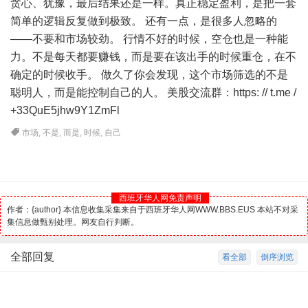
贪心、犹豫，最后结果还是一样。真正稳定盈利，是把一套
简单的逻辑反复做到极致。 还有一点，是很多人忽略的
——不要和市场较劲。 行情不好的时候，空仓也是一种能
力。不是每天都要赚钱，而是要在该出手的时候重仓，在不
确定的时候收手。 做久了你会发现，这个市场筛选的不是
聪明人，而是能控制自己的人。 美股交流群：https: // t.me /
+33QuE5jhw9Y1ZmFl
市场
,
不是
,
而是
,
时候
,
自己
西班牙华人网免责声明
作者：{author} 本信息收集采集来自于西班牙华人网WWW.BBS.EUS 本站不对采
集信息做甄别处理。网友自行判断。
全部回复
看全部
倒序浏览