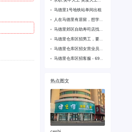
求职:美甲大工 美发大工，会基础语言。有居留。限马德里。
马德里1号地铁站单间出租
人在马德里有居留，想学百元店，西语不太流利，希望有老板可以给个机会
马德里郊区自助寿司店找大厨，跑堂，备居留
马德里仓库区招男工，要求备拘留，有驾照。待遇优
马德里仓库区招女营业员。要求备拘留，35岁以下。会语言，待遇优
马德里仓库区招客服 - 693728424
热点图文
ceshi