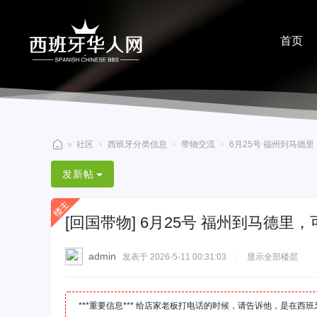
首页
分享
»
社区
›
西班牙分类信息
›
带物交流
›
6月25号 福州到马德里
西
发新帖
班
牙
[回国带物]
6月25号 福州到马德里，
华
人
admin
发表于 2026-5-11 00:31:03
|
显示全部楼层
网
***重要信息*** 给店家老板打电话的时候，请告诉他，是在