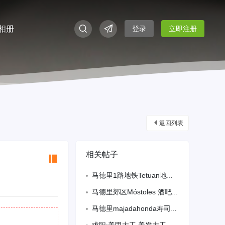
相册
登录
立即注册
返回列表
相关帖子
马德里1路地铁Tetuan地区，百元店+糖果店招熟练全天工，半天工，周末工，备居
马德里郊区Móstoles 酒吧带中餐高薪聘请会炒饭面师傅，薪资面议，有意者请电话联系！联系电话：685082822
马德里majadahonda寿司自助餐招大厨备居留