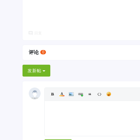
回复
评论
0
发新帖