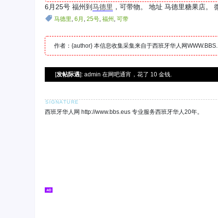
6月25号 福州到
马德里
，可带物。 地址 马德里糖果店。 微信 
马德里
,
6月
,
25号
,
福州
,
可带
作者：{author} 本信息收集采集来自于西班牙华人网WWW.B
[
发帖际遇
]: admin 在网吧通宵，花了 10 金钱.
西班牙华人网 http://www.bbs.eus 专业服务西班牙华人20年。