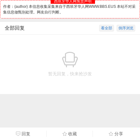
西班牙华人网免责声明
作者：{author} 本信息收集采集来自于西班牙华人网WWW.BBS.EUS 本站不对采
集信息做甄别处理。网友自行判断。
全部回复
看全部
倒序浏览
暂无回复，快来抢沙发
回复
收藏
分享