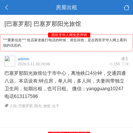
房屋出租
[巴塞罗那]
巴塞罗那阳光旅馆
西班牙华人网免责声明
***重要信息*** 给店家老板打电话的时候，请告诉他，是在西班牙华人网上看到
他的信息的。
admin
楼主
2026-5-11 00:29:08
150
0
巴塞罗那阳光旅馆位于市中心，离地铁口4分钟，交通四通
八达。本店设有:钟点房，单人间，多人间，夫妻间带独立
卫生间，短期出租，也可日租。 微信：yangguang10247
电话613117596
人间
,
巴塞罗那
,
阳光
,
旅馆
,
位于