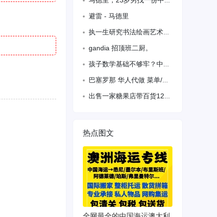
马德里，23岁男找一份中文老师或者家教的工作，可以教小孩子中文、数学、英语，以前
避雷 - 马德里
执一生研究书法绘画艺术，从教30年。提供线上线下中文、书法、美术教学。有方法有经
gandia 招顶班二厨。
孩子数学基础不够牢？中文越来越生疏？一次学习，双重收获！
巴塞罗那 华人代做 菜单/海报/传单设计 · 文件排版 · PDF处理
出售一家糖果店带百货120平方年营业额24-28万左右马德里近郊富人区，区分好利
热点图文
全网最全的中国海运澳大利