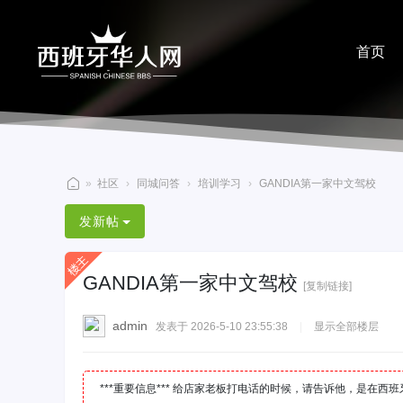
首页
分享
»
社区
›
同城问答
›
培训学习
›
GANDIA第一家中文驾校
西
发新帖
班
牙
GANDIA第一家中文驾校
华
[复制链接]
人
admin
发表于 2026-5-10 23:55:38
|
显示全部楼层
网
***重要信息*** 给店家老板打电话的时候，请告诉他，是在