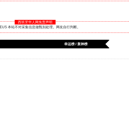
西班牙华人网免责声明
BS.EUS 本站不对采集信息做甄别处理。网友自行判断。
幸运榜 / 衰神榜