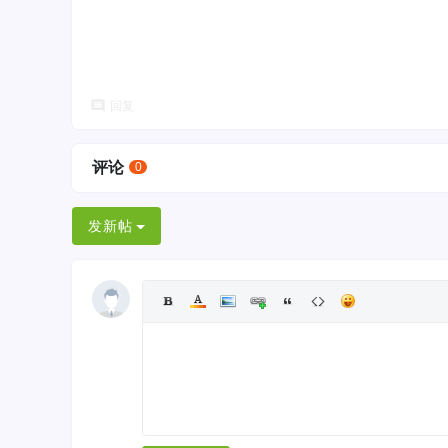
回复
评论
0
发新帖