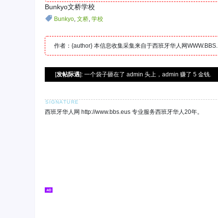
Bunkyo文桥学校
Bunkyo
,
文桥
,
学校
作者：{author} 本信息收集采集来自于西班牙华人网WWW.B
[
发帖际遇
]: 一个袋子砸在了 admin 头上，admin 赚了 5 金钱.
西班牙华人网 http://www.bbs.eus 专业服务西班牙华人20年。