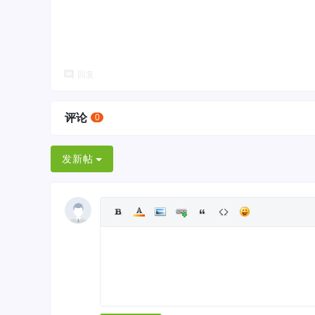
回复
评论
0
发新帖