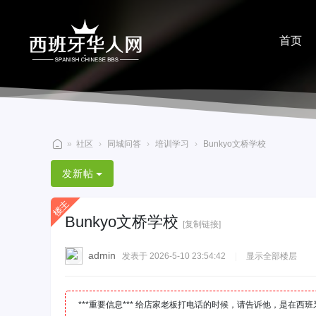
首页
分享
»
社区
›
同城问答
›
培训学习
›
Bunkyo文桥学校
西
发新帖
班
牙
Bunkyo文桥学校
华
[复制链接]
人
admin
发表于 2026-5-10 23:54:42
|
显示全部楼层
网
***重要信息*** 给店家老板打电话的时候，请告诉他，是在