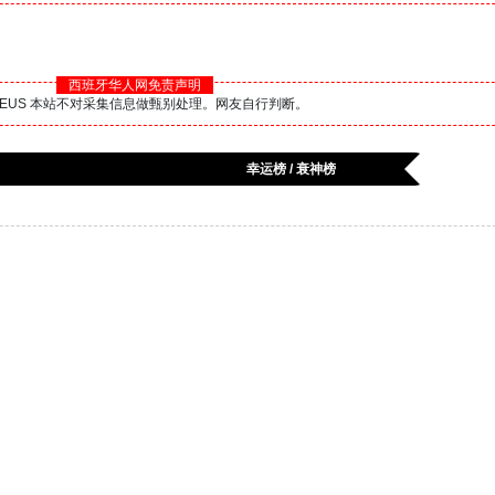
西班牙华人网免责声明
BS.EUS 本站不对采集信息做甄别处理。网友自行判断。
幸运榜 / 衰神榜