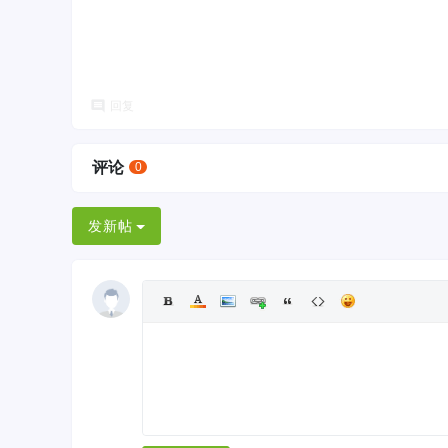
回复
评论
0
发新帖