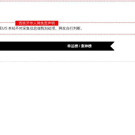
西班牙华人网免责声明
BS.EUS 本站不对采集信息做甄别处理。网友自行判断。
幸运榜 / 衰神榜