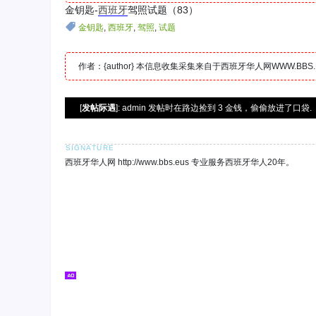
金钥匙-
西班牙
驾照试题（83）
金钥匙
,
西班牙
,
驾照
,
试题
作者：{author} 本信息收集采集来自于西班牙华人网WWW.B
[
发帖际遇
]: admin 发帖时在路边捡到 3 金钱，偷偷放进了口袋.
西班牙华人网 http://www.bbs.eus 专业服务西班牙华人20年。