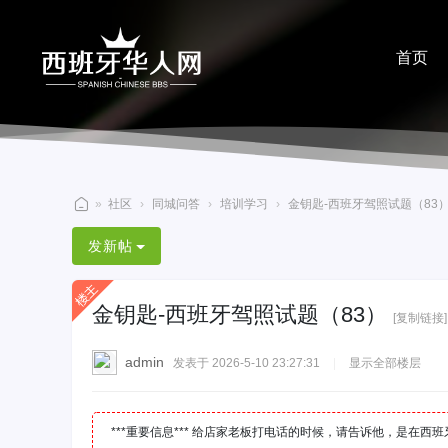
首页
分享
»
社区
›
同城问答
›
培训学习
›
金钥匙-西班牙驾照试题（83
西
发新帖
班
牙
金钥匙-西班牙驾照试题（83）
华
[复制链接]
人
admin
发表于 2026-5-10 23:27:31
|
显示全部楼层
网
***重要信息*** 给店家老板打电话的时候，请告诉他，是在