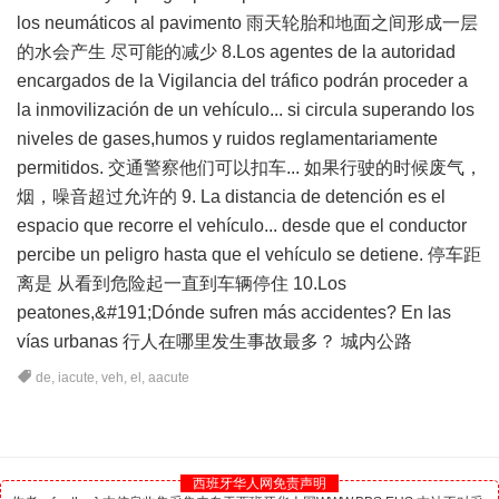
los neumáticos al pavimento 雨天轮胎和地面之间形成一层
的水会产生 尽可能的减少 8.Los agentes de la autoridad
encargados de la Vigilancia del tráfico podrán proceder a
la inmovilización de un vehículo... si circula superando los
niveles de gases,humos y ruidos reglamentariamente
permitidos. 交通警察他们可以扣车... 如果行驶的时候废气，
烟，噪音超过允许的 9. La distancia de detención es el
espacio que recorre el vehículo... desde que el conductor
percibe un peligro hasta que el vehículo se detiene. 停车距
离是 从看到危险起一直到车辆停住 10.Los
peatones,&#191;Dónde sufren más accidentes? En las
vías urbanas 行人在哪里发生事故最多？ 城内公路
de
,
iacute
,
veh
,
el
,
aacute
西班牙华人网免责声明