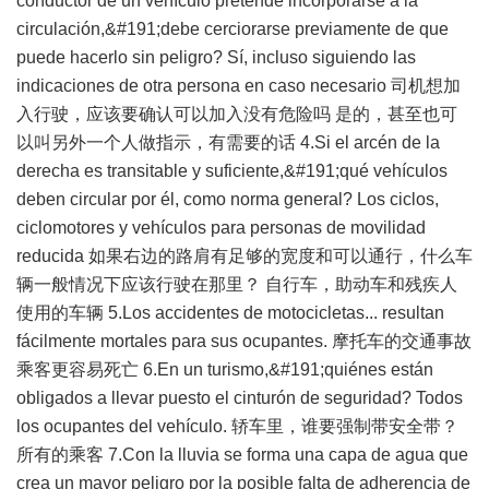
conductor de un vehículo pretende incorporarse a la
circulación,&#191;debe cerciorarse previamente de que
puede hacerlo sin peligro? Sí, incluso siguiendo las
indicaciones de otra persona en caso necesario 司机想加
入行驶，应该要确认可以加入没有危险吗 是的，甚至也可
以叫另外一个人做指示，有需要的话 4.Si el arcén de la
derecha es transitable y suficiente,&#191;qué vehículos
deben circular por él, como norma general? Los ciclos,
ciclomotores y vehículos para personas de movilidad
reducida 如果右边的路肩有足够的宽度和可以通行，什么车
辆一般情况下应该行驶在那里？ 自行车，助动车和残疾人
使用的车辆 5.Los accidentes de motocicletas... resultan
fácilmente mortales para sus ocupantes. 摩托车的交通事故
乘客更容易死亡 6.En un turismo,&#191;quiénes están
obligados a llevar puesto el cinturón de seguridad? Todos
los ocupantes del vehículo. 轿车里，谁要强制带安全带？
所有的乘客 7.Con la lluvia se forma una capa de agua que
crea un mayor peligro por la posible falta de adherencia de