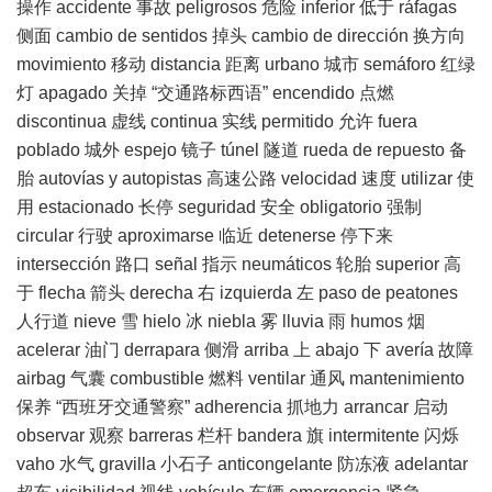
操作 accidente 事故 peligrosos 危险 inferior 低于 ráfagas
侧面 cambio de sentidos 掉头 cambio de dirección 换方向
movimiento 移动 distancia 距离 urbano 城市 semáforo 红绿
灯 apagado 关掉 “交通路标西语” encendido 点燃
discontinua 虚线 continua 实线 permitido 允许 fuera
poblado 城外 espejo 镜子 túnel 隧道 rueda de repuesto 备
胎 autovías y autopistas 高速公路 velocidad 速度 utilizar 使
用 estacionado 长停 seguridad 安全 obligatorio 强制
circular 行驶 aproximarse 临近 detenerse 停下来
intersección 路口 señal 指示 neumáticos 轮胎 superior 高
于 flecha 箭头 derecha 右 izquierda 左 paso de peatones
人行道 nieve 雪 hielo 冰 niebla 雾 lluvia 雨 humos 烟
acelerar 油门 derrapara 侧滑 arriba 上 abajo 下 avería 故障
airbag 气囊 combustible 燃料 ventilar 通风 mantenimiento
保养 “
西班牙
交通警察” adherencia 抓地力 arrancar 启动
observar 观察 barreras 栏杆 bandera 旗 intermitente 闪烁
vaho 水气 gravilla 小石子 anticongelante 防冻液 adelantar