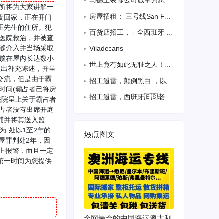
马德里装修公司诚挚为您服务，承接各种旺铺及住家更新装修
务所将为大家讲解一
房屋招租： 三号线San Fermin-Orcasur400米处，交通便利，离市
半夜回家，正在开门
王先生的住所。犯
百货店招工， - 全西班牙 698258883
医院救治，并被查
够介入并当场采取
Viladecans
锁在屋内长达数小
世上竟有如此无耻之人！请大家评评理！我是一个东北人，最近遇
做出补充陈述，并呈
交流，但是由于霸
招工避雷，颠倒黑白 ，以上内容都是事实 如有半假 不得好死
时间(霸占者已将房
招工避雷，西班牙🇪🇸老板小心此人
法院呈上关于霸占者
占者没有出席开庭
捕并将其送入监
”处以1至2年的
热点图文
屋罪判处2年，因
上报警，而且一定
第一时间为您提供
全网最全的中国海运澳大利