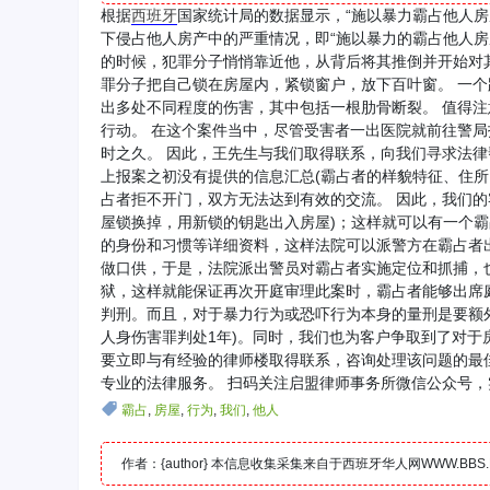
根据
西班牙
国家统计局的数据显示，“施以暴力霸占他人房屋
下侵占他人房产中的严重情况，即“施以暴力的霸占他人房
的时候，犯罪分子悄悄靠近他，从背后将其推倒并开始对
罪分子把自己锁在房屋内，紧锁窗户，放下百叶窗。 一
出多处不同程度的伤害，其中包括一根肋骨断裂。 值得
行动。 在这个案件当中，尽管受害者一出医院就前往警
时之久。 因此，王先生与我们取得联系，向我们寻求法
上报案之初没有提供的信息汇总(霸占者的样貌特征、住所
占者拒不开门，双方无法达到有效的交流。 因此，我们
屋锁换掉，用新锁的钥匙出入房屋)；这样就可以有一个
的身份和习惯等详细资料，这样法院可以派警方在霸占者
做口供，于是，法院派出警员对霸占者实施定位和抓捕，
狱，这样就能保证再次开庭审理此案时，霸占者能够出席庭审
判刑。而且，对于暴力行为或恐吓行为本身的量刑是要额外
人身伤害罪判处1年)。同时，我们也为客户争取到了对于
要立即与有经验的律师楼取得联系，咨询处理该问题的最
专业的法律服务。 扫码关注启盟律师事务所微信公众号
霸占
,
房屋
,
行为
,
我们
,
他人
作者：{author} 本信息收集采集来自于西班牙华人网WWW.B