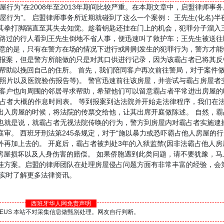
行为”在2008年至2013年期间比较严重。在本期文章中，启盟律师事
屋行为”。 启盟律师事务所近期就碰到了这么一个案例： 王先生(化名)
其拳打脚踢直至其失去知觉。趁着钥匙还挂在门上的机会，犯罪分子溜入
个路过的行人看到王先生倒地不省人事，便迅速叫了救护车；王先生被送往
注意的是，只有在警方在场的情况下进行或刚刚发生的犯罪行为，警方才能
局报案，但是警方所能做的只是对其口供进行记录，因为该霸占者已将其反
律帮助以挽回自己的住所。 首先，我们陪同客户再次前往警局，对于案件
照片以及医院验伤报告等)。 警官迅速前往该房屋，并尝试与霸占房屋者
的客户也向周围的邻居寻求帮助，希望他们可以留意霸占者平常进出房屋的
霸占者大概的作息时间表。 等到报案到达法院并开始走法律程序，我们在
出入房屋的时候，将法院的传票交给他，让其出席开庭做陈述。 自然，霸
也就是说，就霸占者无视法院传唤的行为，警方到房屋内对霸占者实施逮
。 西班牙刑法第245条规定，对于“施以暴力或恐吓霸占他人房屋的行为
再加上去的。 开庭后，霸占者被判处3年的入狱监禁(因非法霸占他人房
房屋损坏以及人身伤害的赔偿。 如果侨胞遇到此类问题，请不要犹豫，马
佳方案。启盟的律师团队在处理房屋侵占问题方面有非常丰富的经验，会
，实时了解更多法律资讯。
西班牙华人网免责声明
BS.EUS 本站不对采集信息做甄别处理。网友自行判断。