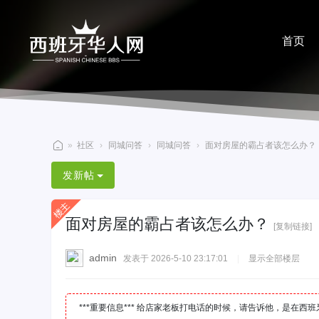
首页
分享
»
社区
›
同城问答
›
同城问答
›
面对房屋的霸占者该怎么办？
西
发新帖
班
牙
面对房屋的霸占者该怎么办？
华
[复制链接]
人
admin
发表于 2026-5-10 23:17:01
|
显示全部楼层
网
***重要信息*** 给店家老板打电话的时候，请告诉他，是在