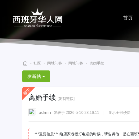
首页
分享
»
社区
›
同城问答
›
同城问答
›
离婚手续
西
发新帖
班
牙
离婚手续
华
[复制链接]
人
admin
发表于 2026-5-10 23:16:11
|
显示全部楼层
网
***重要信息*** 给店家老板打电话的时候，请告诉他，是在