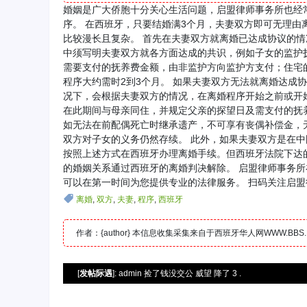
婚姻是广大侨胞十分关心生活问题，启盟律师事务所也经
序。 在西班牙，只要结婚满3个月，夫妻双方即可无理由
比较漫长且复杂。 首先在夫妻双方就离婚已达成协议的
中须写明夫妻双方就各方面达成的共识，例如子女的监护抚
需要支付的抚养费金额，由非监护方向监护方支付；住宅
程序大约需时2到3个月。 如果夫妻双方无法就离婚达成
况下，会根据夫妻双方的情况，在离婚程序开始之前或开
在此期间与母亲同住，并规定父亲的探望日及需支付的抚
如无法在前配偶死亡时继承遗产，不可享有丧偶补偿金，
双方对子女的义务仍然存续。 此外，如果夫妻双方是在中
按照上述方式在西班牙办理离婚手续。但西班牙法院下达
的婚姻关系通过西班牙的离婚判决解除。 启盟律师事务
可以在第一时间为您提供专业的法律服务。 扫码关注启
离婚
,
双方
,
夫妻
,
程序
,
西班牙
作者：{author} 本信息收集采集来自于西班牙华人网WWW.B
[
发帖际遇
]: admin 捡了钱没交公 威望 降了 3 .