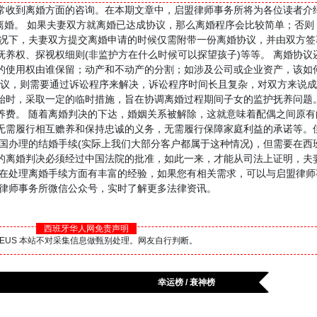
常收到离婚方面的咨询。在本期文章中，启盟律师事务所将为各位读者介
离婚。 如果夫妻双方就离婚已达成协议，那么离婚程序会比较简单；否则
情况下，夫妻双方提交离婚申请的时候仅需附带一份离婚协议，并由双方签
养权、探视权细则(非监护方在什么时候可以探望孩子)等等。 离婚协议
的使用权由谁保留；动产和不动产的分割；如涉及公司或企业资产，该如何
协议，则需要通过诉讼程序来解决，诉讼程序时间长且复杂，对双方来说成
始时，采取一定的临时措施，旨在协调离婚过程期间子女的监护抚养问题
养费。 随着离婚判决的下达，婚姻关系被解除，这就意味着配偶之间原有
无需履行相互赡养和保持忠诚的义务，无需履行保障家庭利益的承诺等。
国办理的结婚手续(实际上我们大部分客户都属于这种情况)，但需要在西
的离婚判决必须经过中国法院的批准，如此一来，才能从司法上证明，夫
所在处理离婚手续方面有丰富的经验，如果您有相关需求，可以与启盟律师
盟律师事务所微信公众号，实时了解更多法律资讯。
西班牙华人网免责声明
BS.EUS 本站不对采集信息做甄别处理。网友自行判断。
幸运榜 / 衰神榜