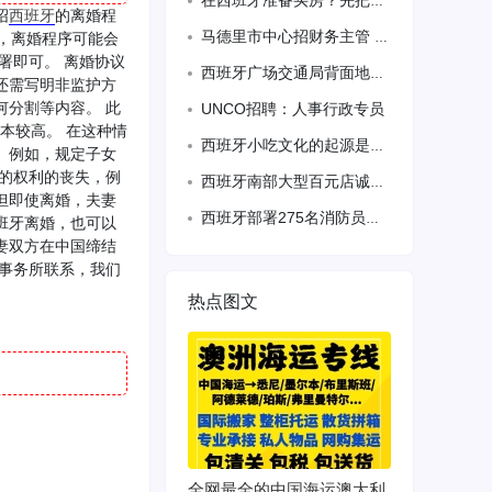
在西班牙准备买房？先把房贷搞清楚｜西桥房贷服务 准备在西班牙买房，但不知道自己
绍
西班牙
的离婚程
马德里市中心招财务主管 全保双休
，离婚程序可能会
署即可。 离婚协议
西班牙广场交通局背面地铁10号线foneria站出口左边有单人双人房
还需写明非监护方
分割等内容。 此
UNCO招聘：人事行政专员
本较高。 在这种情
西班牙小吃文化的起源是什么？
。例如，规定子女
的权利的丧失，例
西班牙南部大型百元店诚聘员工1600-3000.男女不限，但必须踏实肯干
但即使离婚，夫妻
西班牙部署275名消防员扑灭安达卢西亚森林大火
班牙离婚，也可以
妻双方在中国缔结
事务所联系，我们
热点图文
全网最全的中国海运澳大利