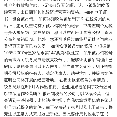
账户的收款和付款。 •无法获取无欠税证明。 •被取消欧盟
经营商，出口商和其他经济运营商的资格。 •如有电子证
书，也会被吊销。 如何得知税号被吊销了？ 在税务局的网
站上，您可以查询有关被吊销税号的记录，或者查询个别税
号是否被吊销，如被吊销，您可以在西班牙国家公报上查询
公布的吊销日期。此外，您还可以通过商业登记处查询商业
登记页面是否已被关闭。 如何恢复被吊销的税号？ 根据第
1065/2007号皇家法令第147条第8款规定，如果被吊销税号
的当事方向税务局申请恢复税号，并能够证明被吊销理由已
解除，则税务局可以予以恢复。若当事方为企业，则还需指
明公司股权的持有人、法定代表人、纳税地址，并提供文件
证明公司将开展的经营活动。 在提出恢复税号的申请后，
税务局须在6个月内作出答复。 企业如果被吊销了税号还可
以继续运作经营吗？ 被吊销税号的公司可以继续经营，但
会遇到一些问题，比如纳税申报，自我结算或类似的必须以
电子方式提交的文件，由于被吊销了税号以及电子证书，将
无法以正常方式完成这些手续。因此要使用其他电子证书