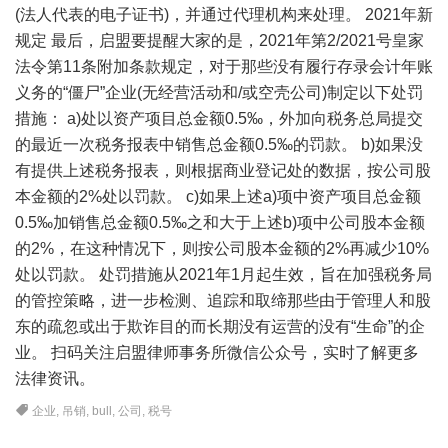
(法人代表的电子证书)，并通过代理机构来处理。 2021年新
规定 最后，启盟要提醒大家的是，2021年第2/2021号皇家
法令第11条附加条款规定，对于那些没有履行存录会计年账
义务的“僵尸”企业(无经营活动和/或空壳公司)制定以下处罚
措施： a)处以资产项目总金额0.5‰，外加向税务总局提交
的最近一次税务报表中销售总金额0.5‰的罚款。 b)如果没
有提供上述税务报表，则根据商业登记处的数据，按公司股
本金额的2%处以罚款。 c)如果上述a)项中资产项目总金额
0.5‰加销售总金额0.5‰之和大于上述b)项中公司股本金额
的2%，在这种情况下，则按公司股本金额的2%再减少10%
处以罚款。 处罚措施从2021年1月起生效，旨在加强税务局
的管控策略，进一步检测、追踪和取缔那些由于管理人和股
东的疏忽或出于欺诈目的而长期没有运营的没有“生命”的企
业。 扫码关注启盟律师事务所微信公众号，实时了解更多
法律资讯。
企业
,
吊销
,
bull
,
公司
,
税号