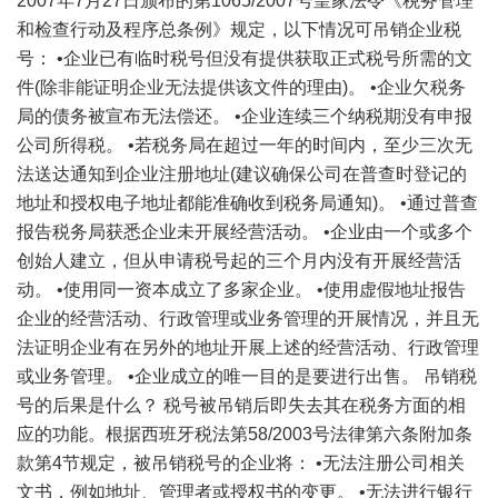
2007年7月27日颁布的第1065/2007号皇家法令《税务管理
和检查行动及程序总条例》规定，以下情况可吊销企业税
号： •企业已有临时税号但没有提供获取正式税号所需的文
件(除非能证明企业无法提供该文件的理由)。 •企业欠税务
局的债务被宣布无法偿还。 •企业连续三个纳税期没有申报
公司
所得税
。 •若税务局在超过一年的时间内，至少三次无
法送达通知到企业注册地址(建议确保公司在普查时登记的
地址和授权电子地址都能准确收到税务局通知)。 •通过普查
报告税务局获悉企业未开展经营活动。 •企业由一个或多个
创始人建立，但从申请税号起的三个月内没有开展经营活
动。 •使用同一资本成立了多家企业。 •使用虚假地址报告
企业的经营活动、行政管理或业务管理的开展情况，并且无
法证明企业有在另外的地址开展上述的经营活动、行政管理
或业务管理。 •企业成立的唯一目的是要进行出售。 吊销税
号的后果是什么？ 税号被吊销后即失去其在税务方面的相
应的功能。根据西班牙税法第58/2003号法律第六条附加条
款第4节规定，被吊销税号的企业将： •无法注册公司相关
文书，例如地址、管理者或授权书的变更。 •无法进行银行