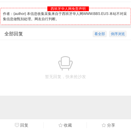
西班牙华人网免责声明
作者：{author} 本信息收集采集来自于西班牙华人网WWW.BBS.EUS 本站不对采
集信息做甄别处理。网友自行判断。
全部回复
看全部
倒序浏览
暂无回复，快来抢沙发
回复
收藏
分享