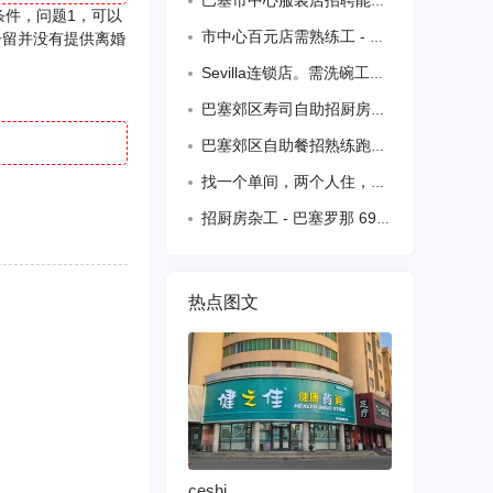
巴塞市中心服装店招聘能接受周中调休 周日上班 工作时间10-21h 午休两个小时 需要短期（8.20-10月底）联系电话 615039957
条件，问题1，可以
市中心百元店需熟练工 - 巴塞罗那 653892580
居留并没有提供离婚
Sevilla连锁店。需洗碗工。包吃住，同事，环境好，待遇优，备有
巴塞郊区寿司自助招厨房打杂、洗碗各一名，需备居留、联系电话64
巴塞郊区自助餐招熟练跑堂，备居留、联系电话 688 128 013
找一个单间，两个人住，可以烧饭的，预算500-600
招厨房杂工 - 巴塞罗那 691556532
热点图文
ceshi