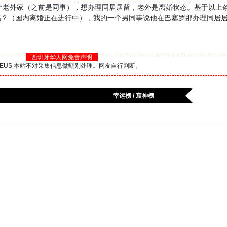
a 一个老外家（之前是同事），想办理同居居留，老外是离婚状态。基于以上
吗？（国内离婚正在进行中），我的一个男同事说他在巴塞罗那办理同居
西班牙华人网免责声明
BS.EUS 本站不对采集信息做甄别处理。网友自行判断。
幸运榜 / 衰神榜