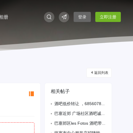
相册
登录
立即注册
返回列表
相关帖子
酒吧低价转让 ，685607823
巴塞近郊 广场社区酒吧诚心转让！80㎡内场+8张露台桌，C1执照可加装烟筒做简餐
巴塞郊区les Fotos 酒吧带menú 招有经验长期跑堂，或周末工，45