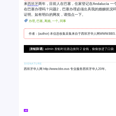
来
西班牙
两年，目前人在巴塞，住家登记在Andalucí
在巴塞办理吗？问题2，巴塞办理必须出具我的婚姻状况
证明。如有明白的网友，请指点一下。
办理
,
巴塞
,
离婚
,
一个
,
同事
作者：{author} 本信息收集采集来自于西班牙华人网WWW.B
[
发帖际遇
]: admin 发帖时在路边捡到 2 金钱，偷偷放进了口袋.
西班牙华人网 http://www.bbs.eus 专业服务西班牙华人20年。