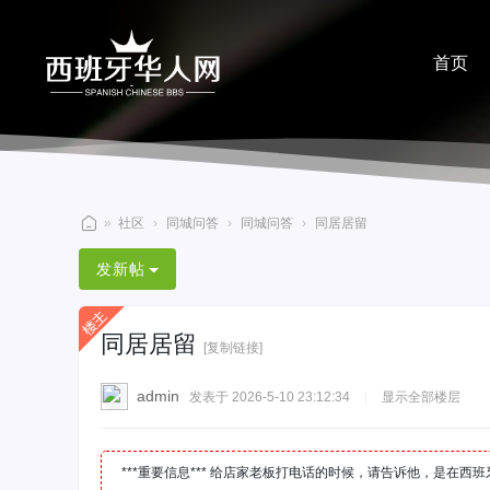
首页
分享
»
社区
›
同城问答
›
同城问答
›
同居居留
西
发新帖
班
牙
同居居留
华
[复制链接]
人
admin
发表于 2026-5-10 23:12:34
|
显示全部楼层
网
***重要信息*** 给店家老板打电话的时候，请告诉他，是在