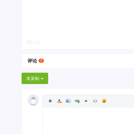
回复
评论
0
发新帖