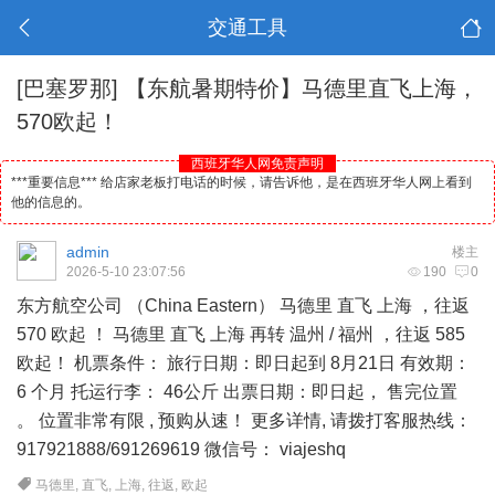
交通工具
[巴塞罗那]
【东航暑期特价】马德里直飞上海，
570欧起！
西班牙华人网免责声明
***重要信息*** 给店家老板打电话的时候，请告诉他，是在西班牙华人网上看到
他的信息的。
admin
楼主
2026-5-10 23:07:56
190
0
东方航空公司 （China Eastern）
马德里
直飞 上海 ，往返
570 欧起 ！ 马德里 直飞 上海 再转 温州 / 福州 ，往返 585
欧起！ 机票条件： 旅行日期：即日起到 8月21日 有效期：
6 个月 托运行李： 46公斤 出票日期：即日起， 售完位置
。 位置非常有限 , 预购从速！ 更多详情, 请拨打客服热线：
917921888/691269619 微信号： viajeshq
马德里
,
直飞
,
上海
,
往返
,
欧起