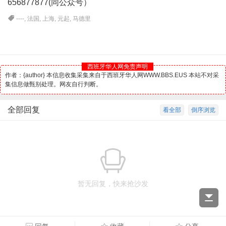
656877877(同公众号）
----
,
法国
,
上海
,
元起
,
马德里
西班牙华人网免责声明
作者：{author} 本信息收集采集来自于西班牙华人网WWW.BBS.EUS 本站不对采
集信息做甄别处理。网友自行判断。
全部回复
看全部
倒序浏览
暂无回复，快来抢沙发