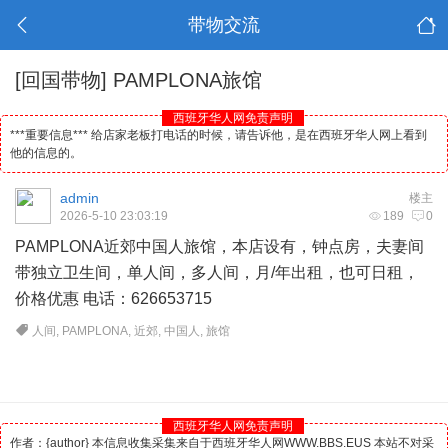
带物交流
[回国带物]
PAMPLONA旅馆
西班牙华人网免责声明
***重要信息*** 给店家老板打电话的时候，请告诉他，是在西班牙华人网上看到
他的信息的。
admin
楼主
2026-5-10 23:03:19
189
0
PAMPLONA近郊中国人旅馆，本店设有，钟点房，夫妻间
带独立卫生间，单人间，多人间，月/年出租，也可日租，
价格优惠 电话：626653715
人间
,
PAMPLONA
,
近郊
,
中国人
,
旅馆
西班牙华人网免责声明
作者：{author} 本信息收集采集来自于西班牙华人网WWW.BBS.EUS 本站不对采