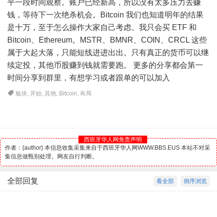
平一段时间观察。账户已经新高，所以没有太多压力去赚
钱，等待下一次绝杀机会。Bitcoin 我们也知道明年的结果
是十万，至于怎么操作大家自己考虑。我只会买 ETF 和
Bitcoin、Ethereum。MSTR、BMNR、COIN、CRCL 这些
属于大起大落，只能短线进进出出。只有真正的货币可以继
续定投，其他币股赚到钱就需要跑。 更多的分享都会第一
时间分享到群里，有想学习或者跟单的可以加入
板块
,
开始
,
其他
,
Bitcoin
,
布局
西班牙华人网免责声明
作者：{author} 本信息收集采集来自于西班牙华人网WWW.BBS.EUS 本站不对采
集信息做甄别处理。网友自行判断。
全部回复
看全部
倒序浏览