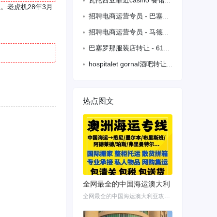
瓦伦西亚靠近casino 餐馆转让
业。老虎机28年3月
招聘电商运营专员 - 巴塞罗那 +34646045172
招聘电商运营专员 - 马德里 +34646045172
巴塞罗那服装店转让 - 610288855
hospitalet gornal酒吧转让，老虎机明年二月到期，六张terraza，
热点图文
全网最全的中国海运澳大利
全网最全的中国海运澳大利亚攻略！细说如何把家具转运悉尼墨尔本布里斯班 国内网购