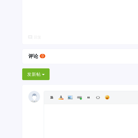
回复
评论
0
发新帖