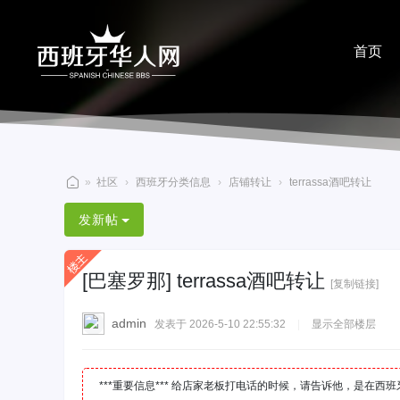
首页
分享
»
社区
›
西班牙分类信息
›
店铺转让
›
terrassa酒吧转让
西
发新帖
班
牙
[巴塞罗那]
terrassa酒吧转让
华
[复制链接]
人
admin
发表于 2026-5-10 22:55:32
|
显示全部楼层
网
***重要信息*** 给店家老板打电话的时候，请告诉他，是在