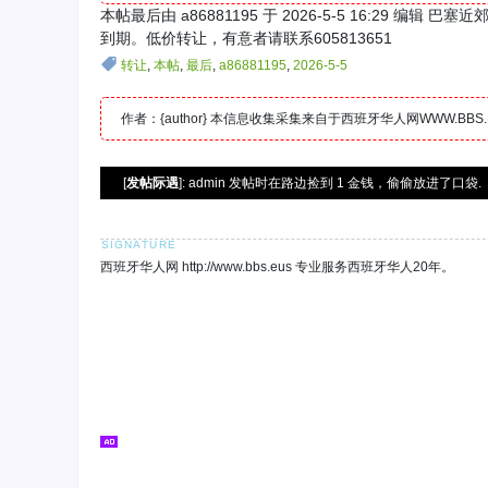
本帖最后由 a86881195 于 2026-5-5 16:29 编辑 巴塞近郊T
到期。低价转让，有意者请联系605813651
转让
,
本帖
,
最后
,
a86881195
,
2026-5-5
作者：{author} 本信息收集采集来自于西班牙华人网WWW.B
[
发帖际遇
]: admin 发帖时在路边捡到 1 金钱，偷偷放进了口袋.
西班牙华人网 http://www.bbs.eus 专业服务西班牙华人20年。