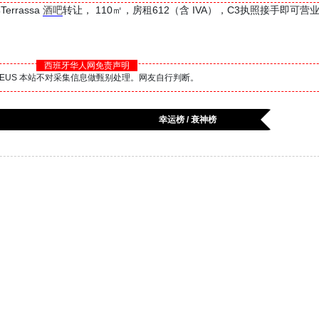
errassa
酒吧
转让， 110㎡，房租612（含 IVA），C3执照接手即可营
西班牙华人网免责声明
BS.EUS 本站不对采集信息做甄别处理。网友自行判断。
幸运榜 / 衰神榜