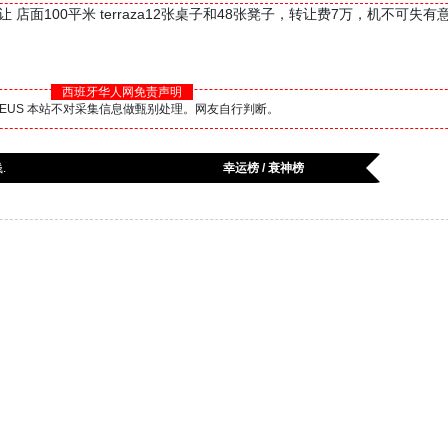
让 店面100平米 terraza12张桌子和48张凳子，转让费7万，机不可失
西班牙华人网免责声明
BS.EUS 本站不对采集信息做甄别处理。网友自行判断。
.
幸运榜 / 衰神榜