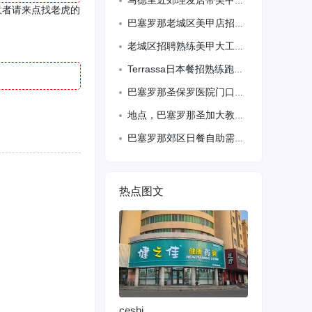
马德里近郊理发店带美甲需美甲大工中工包午餐 微信TH15898825508
有意者请来点找老虎的
巴塞罗那老城区美甲店招聘熟练大工一名
老城区招聘熟练美甲大工，暑假工或者周末工也可
Terrassa日本餐招熟练跑堂、备居留 有意请联系 640354130
巴塞罗那圣保罗医院门口单人间短期出租，交通四通八达，全包。微信:yangguan
地点，巴塞罗那圣加大教堂附近，需要长期钟点工【民宿打扫卫生】，工作时间11-2点
巴塞罗那郊区日餐自助需熟练跑堂、联系电话688080741需备居留
热点图文
ceshi