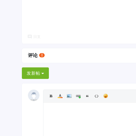
回复
评论
0
发新帖