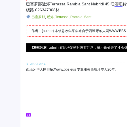
巴塞罗那近郊Terrassa Rambla Sant Nebridi 45 旺
酒吧
转
绕路 626347908林
巴塞罗那
,
近郊
,
Terrassa
,
Rambla
,
Sant
作者：{author} 本信息收集采集来自于西班牙华人网WWW.B
[
发帖际遇
]: admin 在论坛发帖时没有注意，被小偷偷去了 4 金钱
西班牙华人网 http://www.bbs.eus 专业服务西班牙华人20年。