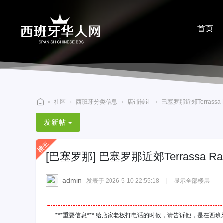
首页
分享
»
社区
›
西班牙分类信息
›
店铺转让
›
巴塞罗那近郊Terrassa Ram
西
发新帖
班
牙
[巴塞罗那]
巴塞罗那近郊Terrassa Ram
华
人
admin
发表于 2026-5-10 22:55:18
|
显示全部楼层
网
***重要信息*** 给店家老板打电话的时候，请告诉他，是在