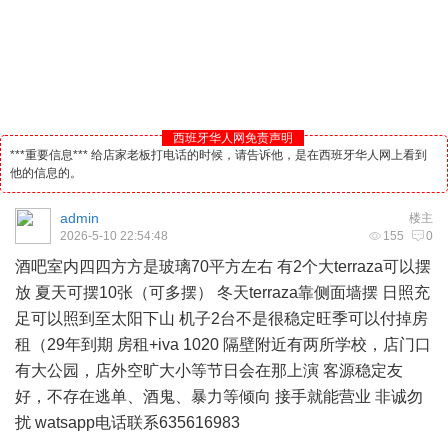
西班牙华人网免责声明
***重要信息*** 给店家老板打电话的时候，请告诉他，是在西班牙华人网上看到
他的信息的。
admin
楼主
2026-5-10 22:54:48
155
0
酒吧
室内四四方方是玻璃70平方左右 有2个大terraza可以摆
放 夏天可摆10张（可多摆） 冬天terraza靠侧面墙摆 日照充
足可以照到至太阳下山 机子2台不是很稳定旺季可以付掉房
租（29年到期 房租+iva 1020 隔壁附近有两所学校，店门口
有大公园，店外空旷大小等节日会在那上演 客源稳定友
好，不存在逃单、酒鬼、暴力等倾向 接手就能营业 非诚勿
扰 watsapp电话联系635616983