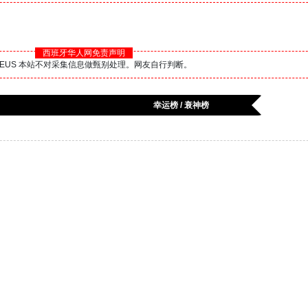
西班牙华人网免责声明
BS.EUS 本站不对采集信息做甄别处理。网友自行判断。
幸运榜 / 衰神榜