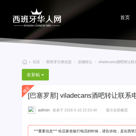
首页
分享
»
社区
›
西班牙分类信息
›
店铺转让
›
viladecans酒吧转让联
西
发新帖
班
牙
[巴塞罗那]
viladecans酒吧转让联系电
华
人
admin
发表于 2026-5-10 22:53:40
|
显示全部楼层
网
***重要信息*** 给店家老板打电话的时候，请告诉他，是在