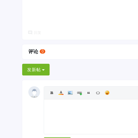
回复
评论
0
发新帖