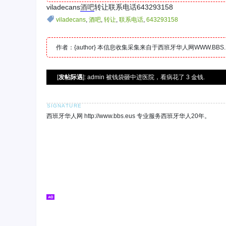
viladecans
酒吧
转让联系电话643293158
viladecans
,
酒吧
,
转让
,
联系电话
,
643293158
作者：{author} 本信息收集采集来自于西班牙华人网WWW.B
[
发帖际遇
]: admin 被钱袋砸中进医院，看病花了 3 金钱.
西班牙华人网 http://www.bbs.eus 专业服务西班牙华人20年。