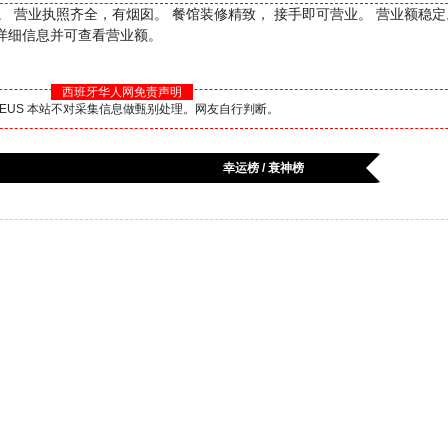
让， 上下两层。 营业执照齐全，有烟囱。 餐馆装修精致， 接手即可营业。 营业额稳定
信咨询详细信息并可查看营业额。
西班牙华人网免责声明
BS.EUS 本站不对采集信息做甄别处理。网友自行判断。
幸运榜 / 衰神榜