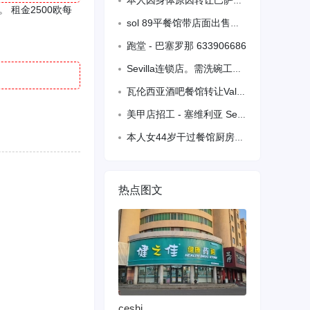
本人因身体原因转让巴萨郊区新装修酒吧餐馆 房租加iva1930欧 靠近家乐福 5
。 租金2500欧每
sol 89平餐馆带店面出售，有餐馆营业执照
跑堂 - 巴塞罗那 633906686
Sevilla连锁店。需洗碗工。包吃住，同事，环境好，待遇优，备有
瓦伦西亚酒吧餐馆转让Valencia水族馆附近英国公司旁边的酒吧寿司转让，地段繁华，人流连大，面积85平方，terraza12张，设备齐全，刚专修接手即可营业，
美甲店招工 - 塞维利亚 Sevilla l1
本人女44岁干过餐馆厨房工作，有需要的老板请联系631790273
热点图文
ceshi