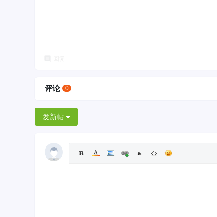
回复
评论
0
发新帖