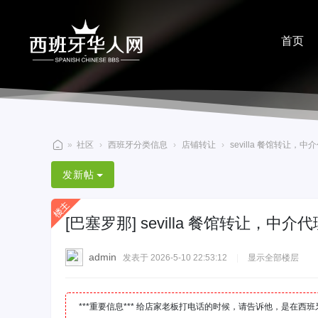
首页
分享
»
社区
›
西班牙分类信息
›
店铺转让
›
sevilla 餐馆转让，中
西
发新帖
班
牙
[巴塞罗那]
sevilla 餐馆转让，中介代
华
人
admin
发表于 2026-5-10 22:53:12
|
显示全部楼层
网
***重要信息*** 给店家老板打电话的时候，请告诉他，是在