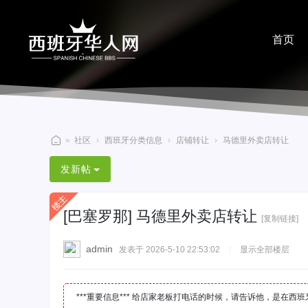
首页
分享
»
社区
›
西班牙分类信息
›
店铺转让
›
马德里外卖店转让
西
发新帖
班
牙
[巴塞罗那]
马德里外卖店转让
华
[复制链接]
人
admin
发表于 2026-5-10 22:53:02
|
显示全部楼层
网
***重要信息*** 给店家老板打电话的时候，请告诉他，是在