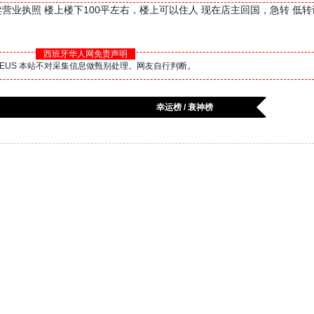
外卖营业执照 楼上楼下100平左右，楼上可以住人 现在店主回国，急转 低转让费 
西班牙华人网免责声明
BS.EUS 本站不对采集信息做甄别处理。网友自行判断。
幸运榜 / 衰神榜