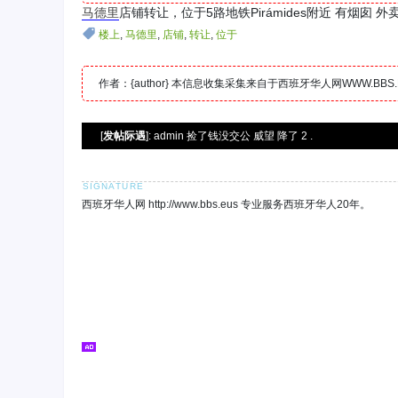
马德里
店铺转让，位于5路地铁Pirámides附近 有烟囱 
楼上
,
马德里
,
店铺
,
转让
,
位于
作者：{author} 本信息收集采集来自于西班牙华人网WWW.B
[
发帖际遇
]: admin 捡了钱没交公 威望 降了 2 .
西班牙华人网 http://www.bbs.eus 专业服务西班牙华人20年。