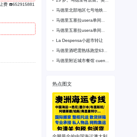
29 岁。马德里有居留。英语熟练。各行业什么都能干。寿司后厨 IT 都可以立即入职。
☎️652915881
马德里北部地区七号地铁Antonio Machado附近住宅出租单人间和双人间。
马德里五塞拉usera单间出租月租350压一付一离6号地铁线步行4分钟 3号线地
马德里五塞拉usera单间出租月租350压一付一离6号地铁线步行4分钟
La Despensa小超市转让
马德里酒吧需熟练跑堂63568388
马德里附近城市餐馆 cuenca 找熟练二厨 单人间 待遇优 微信13017720052
热点图文
全网最全的中国海运澳大利