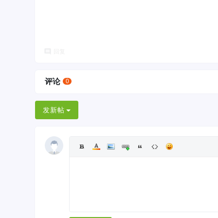
回复
评论
0
发新帖