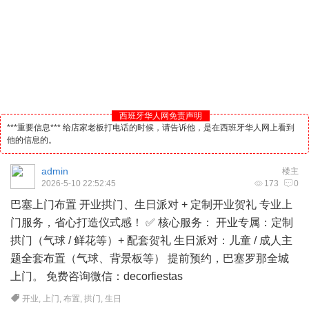
西班牙华人网免责声明
***重要信息*** 给店家老板打电话的时候，请告诉他，是在西班牙华人网上看到
他的信息的。
admin
楼主
2026-5-10 22:52:45
173
0
巴塞上门布置 开业拱门、生日派对 + 定制开业贺礼 专业上
门服务，省心打造仪式感！ ✅ 核心服务： 开业专属：定制
拱门（气球 / 鲜花等）+ 配套贺礼 生日派对：儿童 / 成人主
题全套布置（气球、背景板等） 提前预约，巴塞罗那全城
上门。 免费咨询微信：decorfiestas
开业
,
上门
,
布置
,
拱门
,
生日