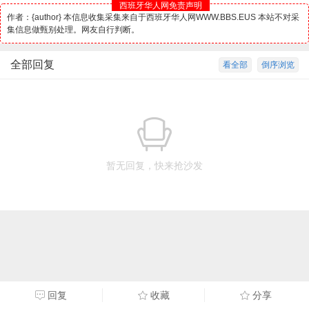
西班牙华人网免责声明
作者：{author} 本信息收集采集来自于西班牙华人网WWW.BBS.EUS 本站不对采
集信息做甄别处理。网友自行判断。
全部回复
看全部
倒序浏览
暂无回复，快来抢沙发
回复
收藏
分享