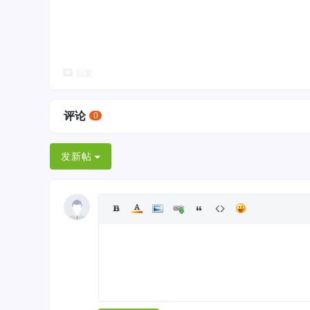
回复
评论
0
发新帖