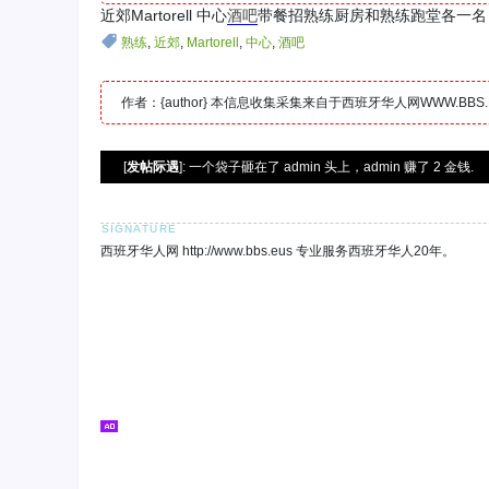
近郊Martorell 中心
酒吧
带餐招熟练厨房和熟练跑堂各一名，
熟练
,
近郊
,
Martorell
,
中心
,
酒吧
作者：{author} 本信息收集采集来自于西班牙华人网WWW.B
[
发帖际遇
]: 一个袋子砸在了 admin 头上，admin 赚了 2 金钱.
西班牙华人网 http://www.bbs.eus 专业服务西班牙华人20年。