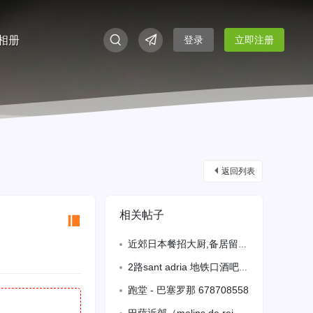
相册
登录
立即注册
返回列表
相关帖子
近郊日本餐招大厨,备居留.联系电话695851530
2路sant adria 地铁口酒吧招 熟练跑堂， 店里做面包tapa 拼盘,没
跑堂 - 巴塞罗那 678708558