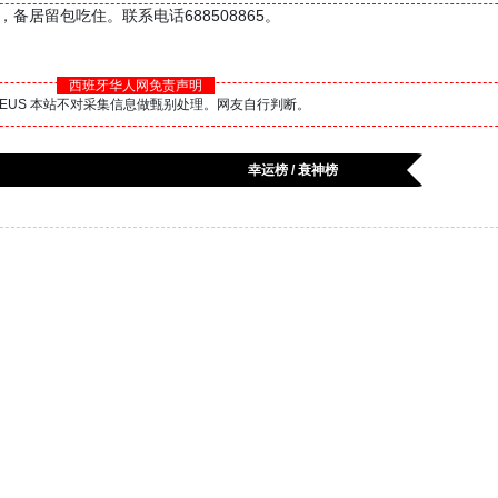
备居留包吃住。联系电话688508865。
西班牙华人网免责声明
BS.EUS 本站不对采集信息做甄别处理。网友自行判断。
幸运榜 / 衰神榜