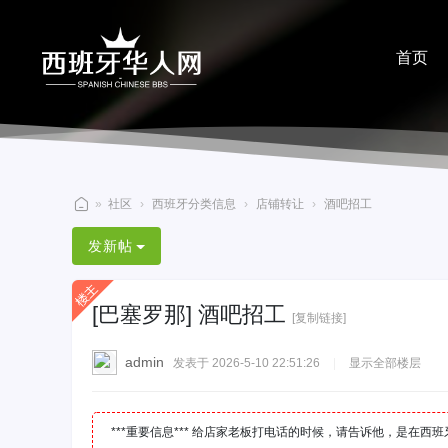
首页
分享
»
社区
›
西班牙分类信息
›
店铺转让
›
酒吧招工
西
发新帖
班
牙
[巴塞罗那]
酒吧招工
华
[复制链接]
人
admin
发表于 2026-5-10 22:51:26
|
显示全部楼层
网
***重要信息*** 给店家老板打电话的时候，请告诉他，是在