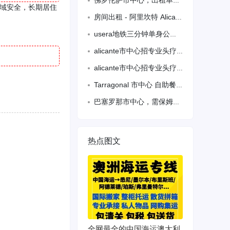
佛罗伦萨市中心，出租单人间！ 可以日租、可以短租，可以长租！ 有需要的请联系：
区域安全，长期居住
房间出租 - 阿里坎特 Alicante 624225463
usera地铁三分钟单身公寓房东直租淡季惊爆价500，住两人550，最多住两人。
alicante市中心招专业头疗师，按摩师，数名，包吃包住，待遇优，有意者请联系68858 5199
alicante市中心招专业头疗师，按摩师，数名，包吃包住，待遇优，有意者请联系688585199
Tarragonal 市中心 自助餐 需要熟练油锅…或者学油锅…备拘留…
巴塞罗那市中心，需保姆一名 带孩子 ，做饭，工资1800欧，无需拘留要求，有意者请电66
热点图文
全网最全的中国海运澳大利