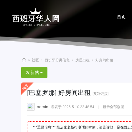
首页
分享
»
社区
›
西班牙分类信息
›
房屋出租
›
好房间出租
西
发新帖
班
牙
[巴塞罗那]
好房间出租
华
[复制链接]
人
admin
发表于 2026-5-10 22:48:54
|
显示全部楼层
网
***重要信息*** 给店家老板打电话的时候，请告诉他，是在