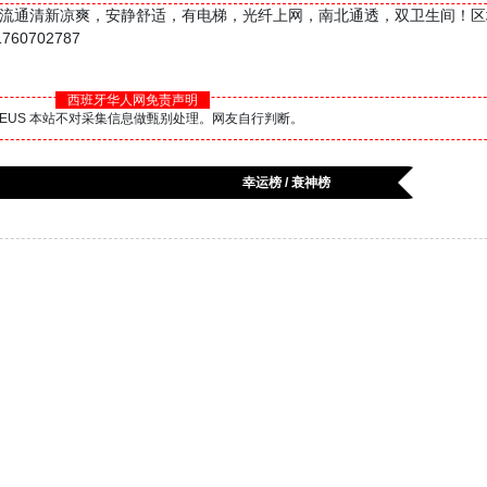
，空气流通清新凉爽，安静舒适，有电梯，光纤上网，南北通透，双卫生间！
0702787
西班牙华人网免责声明
BS.EUS 本站不对采集信息做甄别处理。网友自行判断。
幸运榜 / 衰神榜