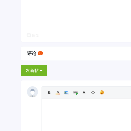
回复
评论
0
发新帖