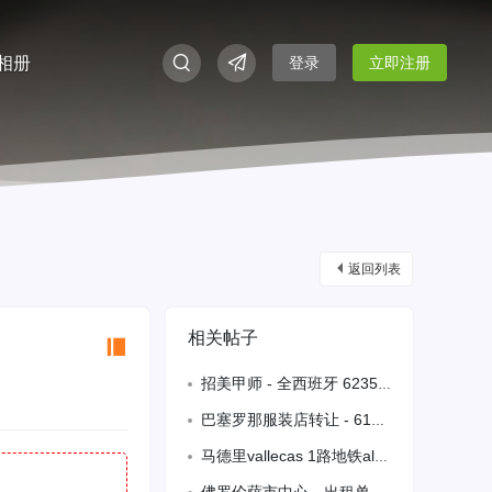
相册
登录
立即注册
返回列表
相关帖子
招美甲师 - 全西班牙 623540790
巴塞罗那服装店转让 - 610288855
马德里vallecas 1路地铁alto arena 要周末帮厨 要熟练炒饭