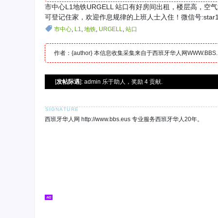
市中心L1地铁URGELL 站口有好房间出租，楼层高
可登记住家，欢迎作息规律的上班人士入住！微信号:star176
市中心
,
L1
,
地铁
,
URGELL
,
站口
作者：{author} 本信息收集采集来自于西班牙华人网WWW.B
[
发帖际遇
]: admin 乐于助人，奖励 4 贡献.
西班牙华人网 http://www.bbs.eus 专业服务西班牙华人20年。