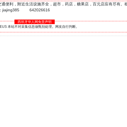
月10号起租，交通便利，附近生活设施齐全，超市，药店，糖果店，百元店应有尽有
ing385 642026616
西班牙华人网免责声明
BS.EUS 本站不对采集信息做甄别处理。网友自行判断。