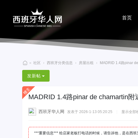
首页
分享
»
社区
›
西班牙分类信息
›
房屋出租
›
MADRID 1.4路pinar
西
发新帖
班
牙
MADRID 1.4路pinar de chamar
华
人
西班牙华人网
发表于 2026-1-13 05:20:25
|
显示全部
网
***重要信息*** 给店家老板打电话的时候，请告诉他，是在