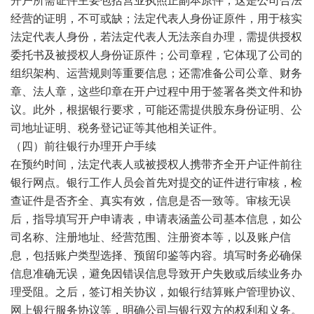
开户所需证件主要包括营业执照正副本原件，这是公司合法
经营的证明，不可或缺；法定代表人身份证原件，用于核实
法定代表人身份，若法定代表人无法亲自办理，需提供授权
委托书及被授权人身份证原件；公司章程，它体现了公司的
组织架构、运营规则等重要信息；还需准备公司公章、财务
章、法人章，这些印章在开户过程中用于签署各类文件和协
议。此外，根据银行要求，可能还需提供股东身份证明、公
司地址证明、
税
务登记证等其他相关证件。
（四）前往银行办理开户手续
在预约时间，法定代表人或被授权人携带齐全开户证件前往
银行网点。银行工作人员会首先对提交的证件进行审核，检
查证件是否齐全、真实有效，信息是否一致等。审核无误
后，指导填写开户申请表，申请表涵盖公司基本信息，如公
司名称、注册地址、经营范围、注册资本等，以及账户信
息，包括账户类型选择、预留印鉴等内容。填写时务必确保
信息准确无误，避免因错误信息导致开户失败或后续业务办
理受阻。之后，签订相关协议，如银行结算账户管理协议、
网上银行服务协议等，明确公司与银行双方的权利和义务。