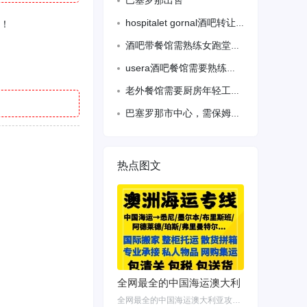
巴塞罗那出售
hospitalet gornal酒吧转让，老虎机明年二月到期，六张terraza，
业！
酒吧带餐馆需熟练女跑堂学跑堂在巴塞罗那郊区vc
usera酒吧餐馆需要熟练跑堂，备居留， 会语言，
老外餐馆需要厨房年轻工人。学也可以，无居留要求。636844238
巴塞罗那市中心，需保姆一名 带孩子 ，做饭，工资1800欧，无需拘留要求，有意者请电66
热点图文
全网最全的中国海运澳大利
全网最全的中国海运澳大利亚攻略！细说如何把家具转运悉尼墨尔本布里斯班 国内网购