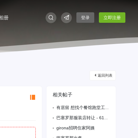
相册
登录
立即注册
返回列表
相关帖子
有居留 想找个餐馆跑堂工作 酒吧不喜欢勿扰 不会可学 联系电话641820357
巴塞罗那服装店转让 - 610288855
girona招聘住家阿姨