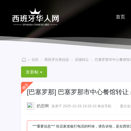
首页
分享
»
社区
›
西班牙分类信息
›
店铺转让
›
巴塞罗那市中心餐馆转
西
发新帖
班
牙
[巴塞罗那]
巴塞罗那市中心餐馆转让
华
人
奶思啊
发表于 2025-10-29 19:26:10
来自手机
|
显示全
网
***重要信息*** 给店家老板打电话的时候，请告诉他，是在