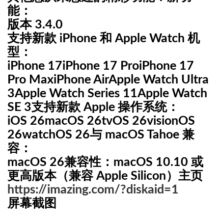
能：
版本 3.4.0
支持新款 iPhone 和 Apple Watch 机
型：
iPhone 17
iPhone 17 Pro
iPhone 17
Pro Max
iPhone Air
Apple Watch Ultra
3
Apple Watch Series 11
Apple Watch
SE 3
支持新款 Apple 操作系统：
iOS 26
macOS 26
tvOS 26
visionOS
26
watchOS 26
与 macOS Tahoe 兼
容：
macOS 26
兼容性：macOS 10.10 或
更高版本（兼容 Apple Silicon）
主页
https://imazing.com/?diskaid=1
屏幕截图