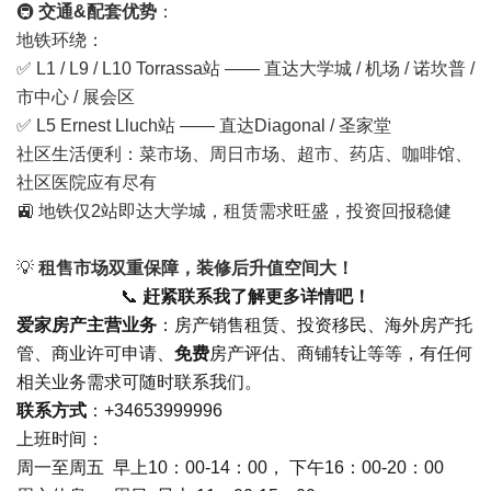
🚇
交通&配套优势
：
地铁环绕：
✅ L1 / L9 / L10
Torrassa站
—— 直达大学城 / 机场 / 诺坎普 /
市中心 / 展会区
✅ L5
Ernest Lluch站
—— 直达Diagonal / 圣家堂
社区生活便利：菜市场、周日市场、超市、药店、咖啡馆、
社区医院应有尽有
🚉 地铁仅2站即达大学城，租赁需求旺盛，投资回报稳健
💡
租售市场双重保障，装修后升值空间大！
📞
赶紧联系我了解更多详情吧！
爱家房产主营业务
：房产销售租赁、投资移民、海外房产托
管、商业许可申请、
免费
房产评估、商铺转让等等，有任何
相关业务需求可随时联系我们。
联系方式
：+34653999996
上班时间：
周一至周五 早上10：00-14：00， 下午16：00-20：00