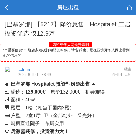
房屋出租
[巴塞罗那]
【5217】降价急售 · Hospitalet 二居
投资优选 仅12.9万
西班牙华人网免责声明
***重要信息*** 给店家老板打电话的时候，请告诉他，是在西班牙华人网上看到
他的信息的。
admin
楼主
2025-9-19 16:38:49
691
0
🔥
巴塞罗那 Hospitalet 投资型房源出售
🔥
💶
现价：129,000€
（原价132,000€，机会难得！）
📐 面积：40㎡
🏢 楼层：1楼（相当于国内2楼）
🛏️ 户型：2室1厅1卫（全部朝外，采光好）
🍳 厨房直通院子，布局实用
💢
房源需装修，投资潜力大！