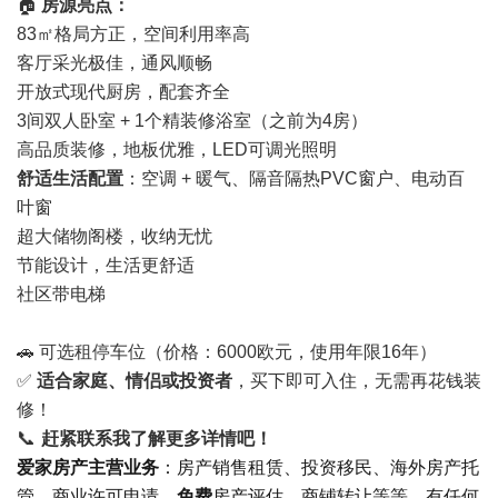
🏠
房源亮点：
83㎡格局方正，空间利用率高
客厅采光极佳，通风顺畅
开放式现代厨房，配套齐全
3间双人卧室 + 1个精装修浴室（之前为4房）
高品质装修，地板优雅，LED可调光照明
舒适生活配置
：空调 + 暖气、隔音隔热PVC窗户、电动百
叶窗
超大储物阁楼，收纳无忧
节能设计，生活更舒适
社区带电梯
🚗 可选租停车位（价格：6000欧元，使用年限16年）
✅
适合家庭、情侣或投资者
，买下即可入住，无需再花钱装
修！
📞
赶紧联系我了解更多详情吧！
爱家房产主营业务
：房产销售租赁、投资移民、海外房产托
管、商业许可申请、
免费
房产评估、商铺转让等等，有任何