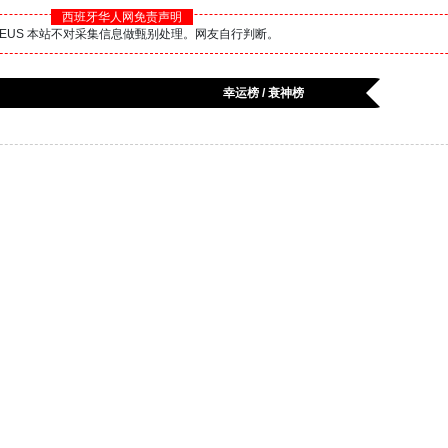
西班牙华人网免责声明
BS.EUS 本站不对采集信息做甄别处理。网友自行判断。
幸运榜 / 衰神榜