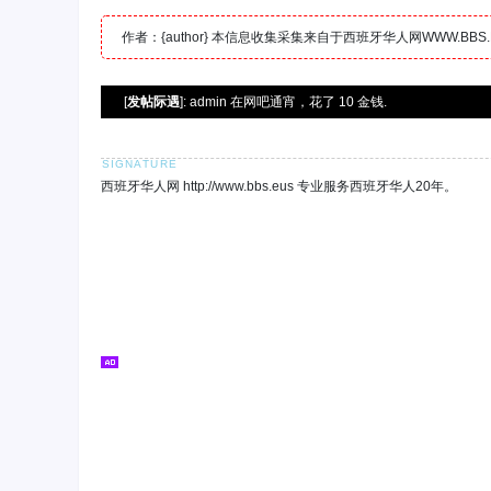
作者：{author} 本信息收集采集来自于西班牙华人网WWW.B
[
发帖际遇
]: admin 在网吧通宵，花了 10 金钱.
西班牙华人网 http://www.bbs.eus 专业服务西班牙华人20年。