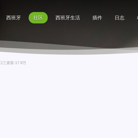
西班牙
社区
西班牙生活
插件
日志
记录
排行榜
帮助
铁口三居室-17.9万