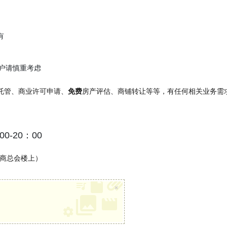
有
客户请慎重考虑
托管、商业许可申请、
免费
房产评估、商铺转让等等，有任何相关业务需
0-20：00
A （侨商总会楼上）
×