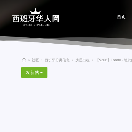
首页
分享
»
社区
›
西班牙分类信息
›
房屋出租
›
【5208】Fondo · 地
西
发新帖
班
牙
华
人
网