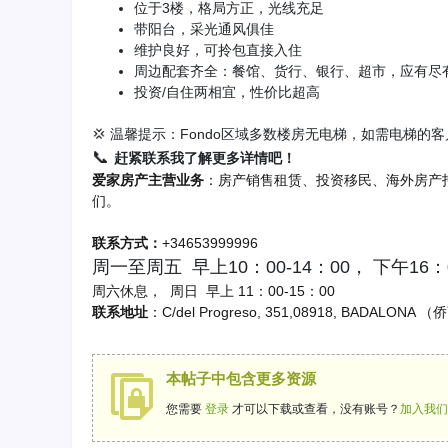
位于3楼，格局方正，光线充足
带阳台，采光通风俱佳
维护良好，可拎包直接入住
周边配套齐全：餐馆、货行、银行、超市，应有尽
投资/自住两相宜，性价比超高
💢 温馨提示：Fondo区域多数楼房无电梯，如需电梯的
📞
赶紧联系我了解更多详情吧！
爱家房产主营业务
：房产销售租赁、投资移民、海外房产
们。
联系方式：
+34653999996
周一至周五 早上10：00-14：00， 下午16：0
周六休息， 周日 早上 11：00-15：00
联系地址
：C/del Progreso, 351,08918, BADALON
本帖子中包含更多资源
您需要
登录
才可以下载或查看，没有账号？
加入我们