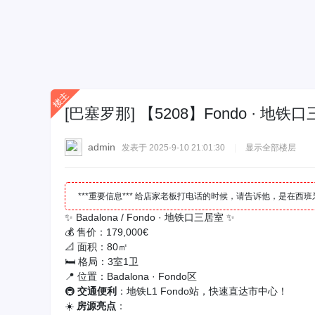
[巴塞罗那]
【5208】Fondo · 地铁口
admin
发表于 2025-9-10 21:01:30
|
显示全部楼层
***重要信息*** 给店家老板打电话的时候，请告诉他，是在
✨ Badalona / Fondo · 地铁口三居室 ✨
💰 售价：179,000€
📐 面积：80㎡
🛏 格局：3室1卫
📍 位置：Badalona · Fondo区
🚇
交通便利
：地铁L1 Fondo站，快速直达市中心！
☀️
房源亮点
：