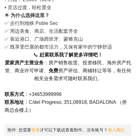
▪ 灵活过渡，轻松置业
🌟
为什么选择这里？
✅ 步行到地铁 Poble Sec
✅ 周边
美食
、商店、生活配套齐全
✅ 靠近港口、广场
西班牙
、蒙锥克山
✅ 既享受巴塞的都市活力，又保有家中的宁静舒适
📞
赶紧联系我了解更多详情吧！
爱家房产主营业务
：房产销售租赁、投资移民、海外房产托
管、商业许可申请、
免费
房产评估、商铺转让等等，有任何
相关业务需求可随时联系我们。
联系方式
：+34653999996
联系地址
：C/del Progreso, 351,08918, BADALONA （侨
商总会楼上）
附件:
您需要
登录
才可以下载或查看附件。没有账号？
加入我们