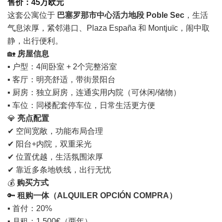
售价：45万欧元
这套公寓位于
巴塞罗那市中心活力地段 Poble Sec
，生活
气息浓厚，紧邻港口、Plaza España 和 Montjuïc，闹中取
静，出行便利。
🏡
房屋信息
▪ 户型：4间卧室 + 2个完整浴室
▪ 客厅：明亮舒适，带街景阳台
▪ 厨房：独立厨房，连通实用内院（可休闲/储物）
▪ 车位：同楼配套停车位，日常生活更方便
💎
亮点配置
✔ 空间宽敞，功能布局合理
✔ 阳台+内院，双重采光
✔ 位置优越，生活氛围浓厚
✔ 靠近多条地铁线，出行无忧
💰
购买方式
🔑
租购一体（ALQUILER OPCIÓN COMPRA）
▪ 首付：20%
▪ 月租：1,500€（两年）