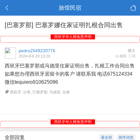
旅馆民宿
[巴塞罗那]
巴塞罗娜住家证明扎根合同出售
西班牙华人网免责声明
pedro2549220776
楼主
2024-9-6 20:13:20
665
0
西班牙
巴塞罗那或
马德里
住家证明出售，扎根工作合同出售
如果想办理西班牙居留卡的客户 请联系我 电话675124334
微信tequiero910625096
西班牙
,
出售
,
巴塞罗那
,
马德里
,
住家
西班牙华人网免责声明
全部回复
看全部
倒序浏览