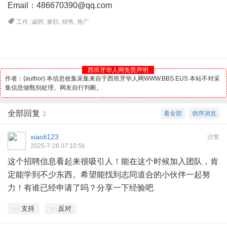
Email：
486670390@qq.com
工作
,
诚聘
,
兼职
,
销售
,
推广
西班牙华人网免责声明
作者：{author} 本信息收集采集来自于西班牙华人网WWW.BBS.EUS 本站不对采
集信息做甄别处理。网友自行判断。
全部回复
看全部
倒序浏览
2
xiaoli123
沙发
2025-7-26 07:10:56
这个招聘信息看起来很吸引人！能在这个时候加入团队，肯
定能学到不少东西。希望能找到志同道合的小伙伴一起努
力！有谁已经申请了吗？分享一下经验吧
支持
反对