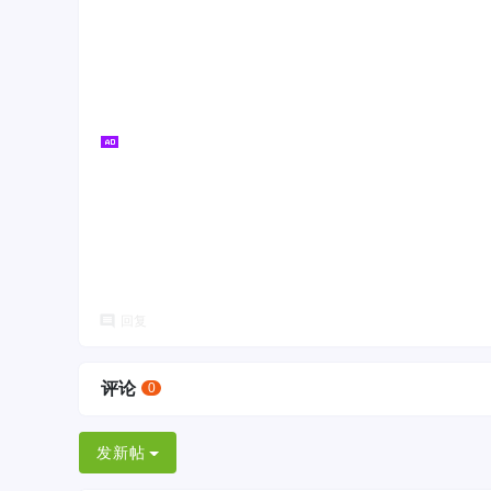
回复
评论
0
发新帖