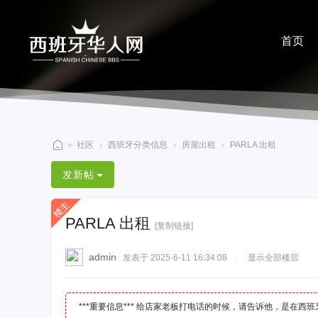
首页
分享
»
社区
›
西班牙分类信息
›
房屋出租
›
PARLA 出租
西
发新帖
班
牙
PARLA 出租
华
[复制链接]
人
admin
发表于 2025-6-11 16:34:08
|
显示全部楼层
网
***重要信息*** 给店家老板打电话的时候，请告诉他，是在