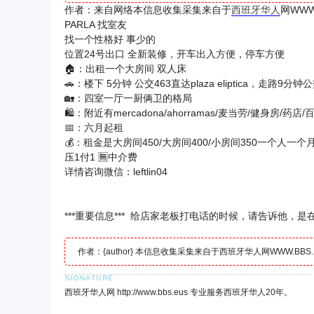
作者：来自网络本信息收集采集来自于
西班牙
华人
网WW
PARLA 找室友
找一个性格好 事少的
位置24号出口 全新装修，开车出入方便，停车方便
🏠：出租一个大房间 双人床
🚗：楼下 5分钟 公交463直达plaza eliptica，走路9分
🏡：四室一厅一厨俩卫的格局
🛍：附近有mercadona/ahorramas/麦当劳/健身房/药店
📅：六月起租
💰：租金是大房间450/大房间400/小房间350一个人一个
压1付1 🈚中介费
详情咨询微信：leftlin04
***重要信息*** 给店家老板打电话的时候，请告诉他，
作者：{author} 本信息收集采集来自于西班牙华人网WWW.B
西班牙华人网 http://www.bbs.eus 专业服务西班牙华人20年。