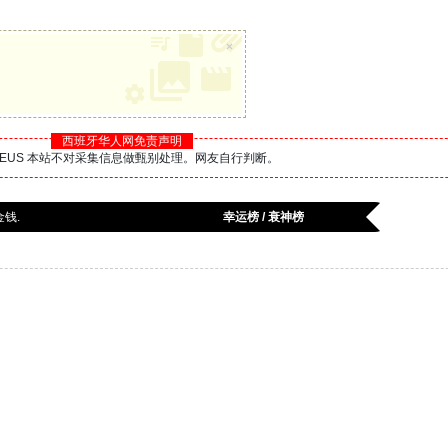
×
西班牙华人网免责声明
BS.EUS 本站不对采集信息做甄别处理。网友自行判断。
金钱.
幸运榜 / 衰神榜