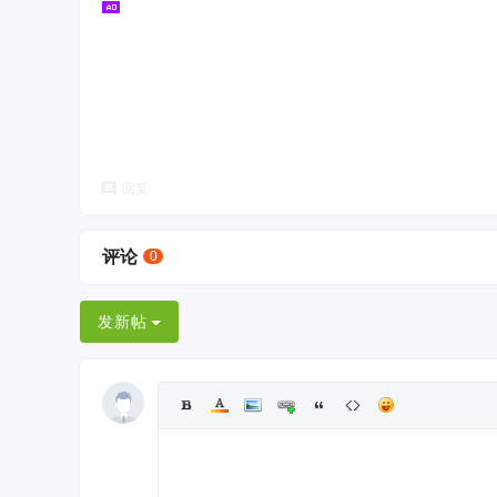
回复
评论
0
发新帖