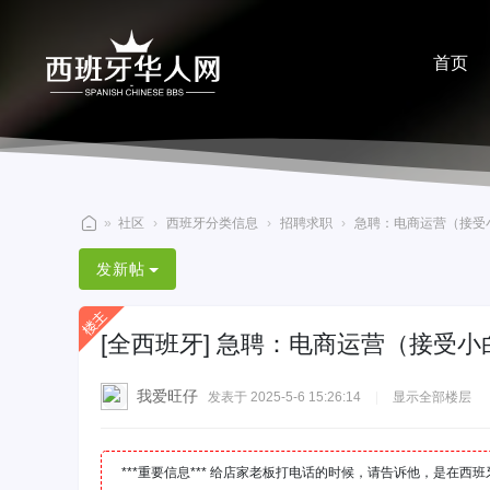
首页
分享
»
社区
›
西班牙分类信息
›
招聘求职
›
急聘：电商运营（接受
西
发新帖
班
牙
[全西班牙]
急聘：电商运营（接受小
华
人
我爱旺仔
发表于 2025-5-6 15:26:14
|
显示全部楼层
网
***重要信息*** 给店家老板打电话的时候，请告诉他，是在