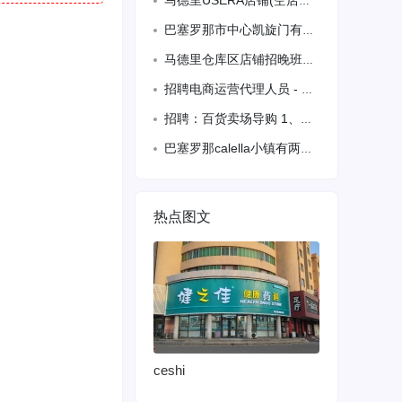
马德里USERA店铺(空店转让)，靠近地铁口50米，位置绝佳黄金地段房租便宜38
巴塞罗那市中心凯旋门有店铺出售三十五万，房东直售无中介费，详情电话咨询房东是老外
马德里仓库区店铺招晚班人员，工作时间14：00-02：00，午休2小时
招聘电商运营代理人员 - 马拉加 +34646045172
招聘：百货卖场导购 1、负责门店对应区域产品理货补货、及时上架货品、检查价格异常
巴塞罗那calella小镇有两家店转让，包你们看得上！不要错过这个机会，可以开任
热点图文
ceshi