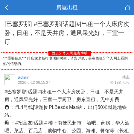
房屋出租
[巴塞罗那]
#巴塞罗那[话题]#|出租一个大床房次
卧，日租，不是天井房，通风采光好，三室一
厅
西班牙华人网免责声明
***重要信息*** 给店家老板打电话的时候，请告诉他，是在西班牙华人网上看到
他的信息的。
admin
楼主
2026-5-12 08:15:37
188
0
#巴塞罗那[话题]#|出租一个大床房次卧，日租，不是天井
房，通风采光好，三室一厅厨卫，房东直租，无中介费
🚇 ：#L4号线[话题]# Pl.Besòs Mar站， 出门50米就是地铁
站。
🛍️ ：#招室友[话题]# 楼下有便民超市，
酒吧
、药房，
华人
酒
吧、菜店、百元店，购物中心、公园、海滩、餐馆等（长租