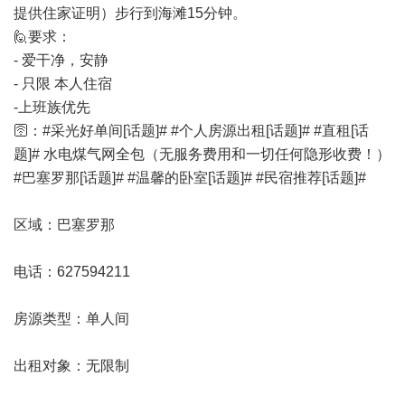
提供住家证明）步行到海滩15分钟。
🙋要求：
- 爱干净，安静
- 只限 本人住宿
-上班族优先
🛜：#采光好单间[话题]# #个人房源出租[话题]# #直租[话
题]# 水电煤气网全包（无服务费用和一切任何隐形收费！）
#巴塞罗那[话题]# #温馨的卧室[话题]# #民宿推荐[话题]#
区域：巴塞罗那
电话：627594211
房源类型：单人间
出租对象：无限制