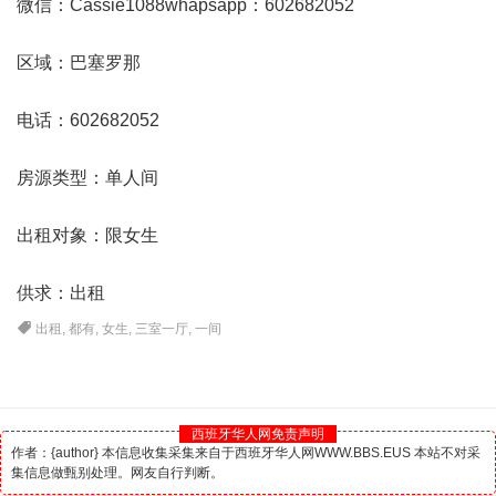
微信：Cassie1088whapsapp：602682052
区域：巴塞罗那
电话：602682052
房源类型：单人间
出租对象：限女生
供求：出租
出租
,
都有
,
女生
,
三室一厅
,
一间
西班牙华人网免责声明
作者：{author} 本信息收集采集来自于西班牙华人网WWW.BBS.EUS 本站不对采
集信息做甄别处理。网友自行判断。